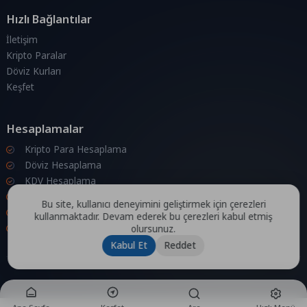
Hızlı Bağlantılar
İletişim
Kripto Paralar
Döviz Kurları
Keşfet
Hesaplamalar
Kripto Para Hesaplama
Döviz Hesaplama
KDV Hesaplama
İndirim Hesaplama
Bu site, kullanıcı deneyimini geliştirmek için çerezleri
Zam Hesaplama
kullanmaktadır. Devam ederek bu çerezleri kabul etmiş
Bileşik Hesaplama
olursunuz.
Kabul Et
Reddet