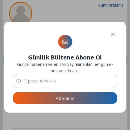
Tüm Yazılar
Admin
Kullanıcıya ait herhangi bir sosyal medya veya iletişim bilgisi
bulunmamaktadır.
15109 Yazı
Günlük Bültene Abone Ol
Güncel haberleri ve en son yayınlananları her gün e-
postanızda alın.
Bir Yorum Yazın
E-posta adresiniz yayınlanmayacak.
Gerekli alanlar
*
ile
işaretlenmişlerdir
Abone ol