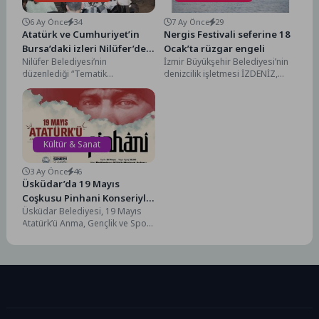
6 Ay Önce
34
7 Ay Önce
29
Atatürk ve Cumhuriyet’in
Nergis Festivali seferine 18
Bursa’daki izleri Nilüfer’de
Ocak’ta rüzgar engeli
Nilüfer Belediyesi’nin
İzmir Büyükşehir Belediyesi’nin
konuşuldu
düzenlediği “Tematik
denizcilik işletmesi İZDENİZ,
Buluşmalar” söyleşisinde Doç.
Karaburun Nergis Festivali
Dr. Hacer Karabağ Arslan,
kapsamında 18 Ocak Pazar
Bursa’nın işgal yıllarından
günü yapılması...
modern...
Kültür & Sanat
3 Ay Önce
46
Üsküdar’da 19 Mayıs
Coşkusu Pinhani Konseriyle
Üsküdar Belediyesi, 19 Mayıs
Taçlanacak
Atatürk’ü Anma, Gençlik ve Spor
Bayramı’nı Bağlarbaşı Kültür
Merkezi Avlusu’nda
düzenlenecek...