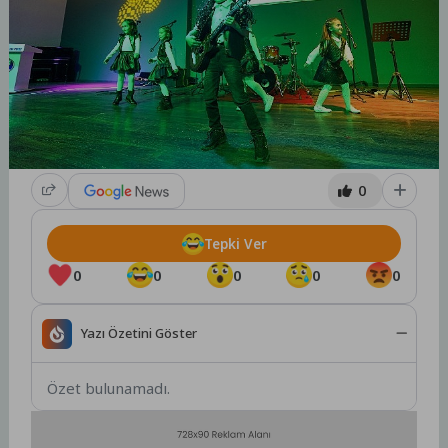
0
Tepki Ver
0
0
0
0
0
Yazı Özetini Göster
Özet bulunamadı.