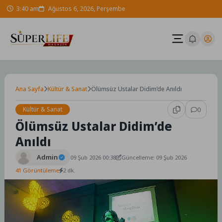
Skip
3:40 am
Ağustos 6, 2026, Perşembe
to
content
Ana Sayfa
Kültür & Sanat
Ölümsüz Ustalar Didim’de Anıldı
Kültür & Sanat
0
Ölümsüz Ustalar Didim’de
Anıldı
Admin
09 Şub 2026 00:38
Güncelleme: 09 Şub 2026
41 Görüntüleme
2 dk.