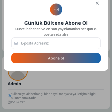
Kaynak: (BYZHA) Beyaz Haber Ajansı
Günlük Bültene Abone Ol
Güncel haberleri ve en son yayınlananları her gün e-
postanızda alın.
Etiketler :
Bu yazıya ait etiket bulunamadı.
Abone ol
Tüm Yazılar
Admin
Kullanıcıya ait herhangi bir sosyal medya veya iletişim bilgisi
bulunmamaktadır.
15182 Yazı