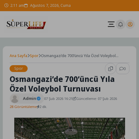
Skip
2:11 am
Ağustos 7, 2026, Cuma
to
content
Ana Sayfa
Spor
Osmangazi’de 700’üncü Yıla Özel Voleybol
Turnuvası
Spor
0
Osmangazi’de 700’üncü Yıla
Özel Voleybol Turnuvası
Admin
07 Şub 2026 16:21
Güncelleme: 07 Şub 2026
28 Görüntüleme
2 dk.