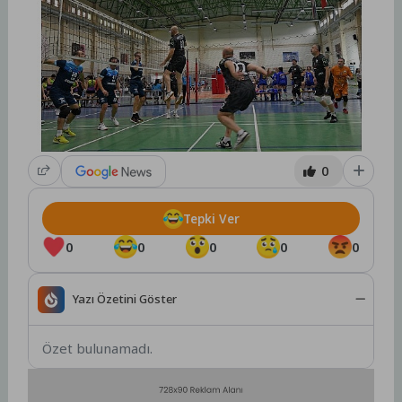
0
Tepki Ver
0
0
0
0
0
Yazı Özetini Göster
Özet bulunamadı.