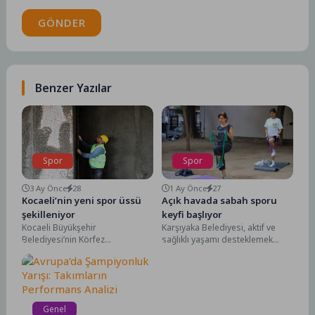
GÖNDER
Benzer Yazılar
Spor
Spor
3 Ay Önce
28
1 Ay Önce
27
Kocaeli’nin yeni spor üssü
Açık havada sabah sporu
şekilleniyor
keyfi başlıyor
Kocaeli Büyükşehir
Karşıyaka Belediyesi, aktif ve
Belediyesi’nin Körfez
sağlıklı yaşamı desteklemek
Sevindikli’de inşa ettiği dev spor
amacıyla düzenlediği sabah
tesisinde çalışmalar hız
sporu etkinliklerini yaz aylarında
kesmeden devam ediyor....
da...
Genel