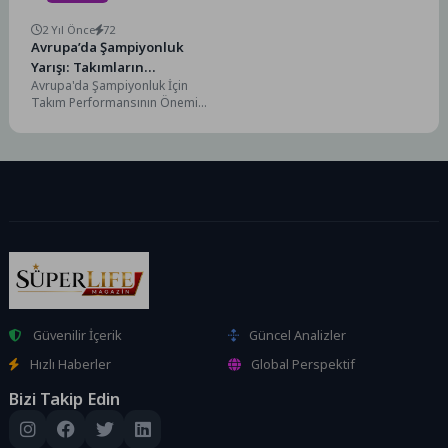
2 Yıl Önce
72
Avrupa’da Şampiyonluk
Yarışı: Takımların
Avrupa'da Şampiyonluk İçin
Performans Analizi
Takım Performansının Önemi
Avrupa'da Şampiyonluk
yarışında takım performansı,
başarıya giden yolun en...
Güvenilir İçerik
Güncel Analizler
Hızlı Haberler
Global Perspektif
Bizi Takip Edin