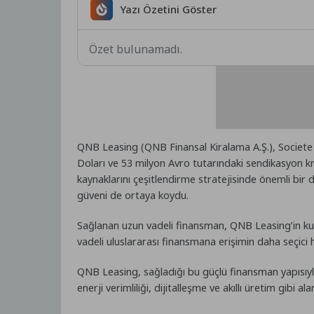
Yazı Özetini Göster
Özet bulunamadı.
QNB Leasing (QNB Finansal Kiralama A.Ş.), Societe 
Doları ve 53 milyon Avro tutarındaki sendikasyon kre
kaynaklarını çeşitlendirme stratejisinde önemli bir
güveni de ortaya koydu.
Sağlanan uzun vadeli finansman, QNB Leasing’in kur
vadeli uluslararası finansmana erişimin daha seçici
QNB Leasing, sağladığı bu güçlü finansman yapısıyla 
enerji verimliliği, dijitalleşme ve akıllı üretim gi