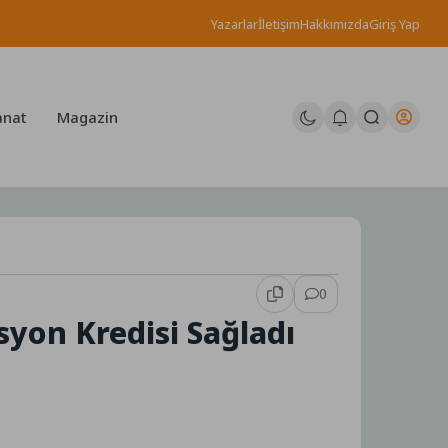
Yazarlar
İletişim
Hakkımızda
Giriş Yap
anat
Magazin
0
yon Kredisi Sağladı