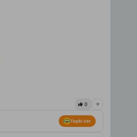
0
Tepki Ver