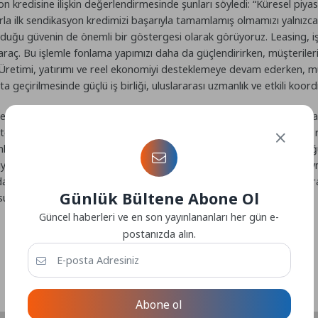
redisine ilişkin değerlendirmesinde şunları söyledi: “Küresel piyas
arla ilk sendikasyon kredimizi başarıyla tamamlamış olmamızı yalnızca
uyduğu güvenin de önemli bir göstergesi olarak görüyoruz. Leasing, i
 araç. Bu işlemle fonlama yapımızı daha da güçlendirirken, müşterilerim
 Üretimi, yatırımı ve reel ekonomiyi desteklemeye devam ederken, mü
a geçirilmesinde güçlü iş birliği, uluslararası uzmanlık ve etkili koor
in ise değerlendirmesinde şunları söyledi: “QNB Leasing’in sendika
kten gurur duyuyoruz. Küresel çapta yaşanan ekonomik gelişmelere
liğinin ve uluslararası kreditörlerin Türkiye finans sektörüne duydu
etlerini ve müşterilerini geniş ve çeşitlendirilmiş bir uluslararası 
aki yakın iş birliğinin yarattığı değeri göstermekte ve Societe Gener
Günlük Bültene Abone Ol
aki kararlılığını bir kez daha teyit etmektedir. ”
Güncel haberleri ve en son yayınlananları her gün e-
postanızda alın.
Abone ol