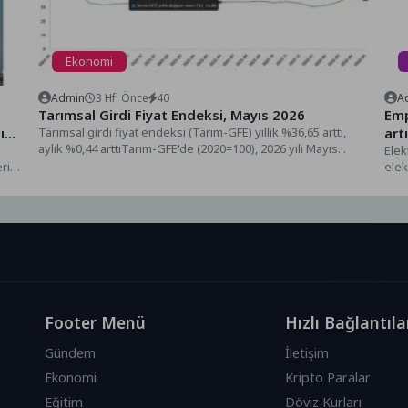
Ekonomi
Admin
3 Hf. Önce
40
A
Tarımsal Girdi Fiyat Endeksi, Mayıs 2026
Empa E
ı
Tarımsal girdi fiyat endeksi (Tarım-GFE) yıllık %36,65 arttı,
art
aylık %0,44 arttıTarım-GFE'de (2020=100), 2026 yılı Mayıs...
Elek
ri
elek
oluş
Footer Menü
Hızlı Bağlantıla
Gündem
İletişim
Ekonomi
Kripto Paralar
Eğitim
Döviz Kurları