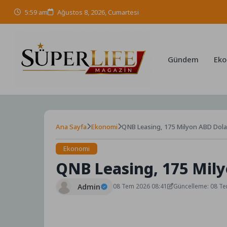
Skip
5:59 am
Ağustos 8, 2026, Cumartesi
to
content
Gündem
Eko
Ana Sayfa
Ekonomi
QNB Leasing, 175 Milyon ABD Dolar
Ekonomi
QNB Leasing, 175 Mily
Admin
08 Tem 2026 08:41
Güncelleme: 08 T