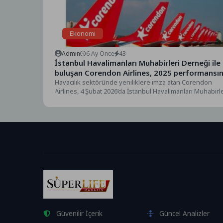
Ekonomi
Admin
6 Ay Önce
43
İstanbul Havalimanları Muhabirleri Derneği ile
buluşan Corendon Airlines, 2025 performansın
ve 2026 vizyonunu anlattı
Havacılık sektöründe yeniliklere imza atan Corendon
Airlines, 4 Şubat 2026’da İstanbul Havalimanları Muhabirle
Derneği üyeleriyle...
Güvenilir İçerik
Güncel Analizler