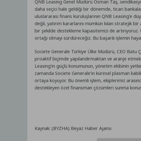
QNB Leasing Genel Müdürü Osman Taş, sendikasyon k
daha seçici hale geldiği bir dönemde, ticari bankal
uluslararası finans kuruluşlarının QNB Leasing’e d
değil, yatırım kararlarını mümkün kılan stratejik bir
bir şekilde destekleme kapasitemizi de artırıyoruz.
ortağı olmayı sürdüreceğiz. Bu başarılı işlemin hayat
Societe Generale Türkiye Ülke Müdürü, CEO Batu Çet
proaktif biçimde yapılandırmaktan ve aranje etme
Leasing’in güçlü konumunun, yönetim ekibinin yetkin
zamanda Societe Generale’in küresel plasman kabiliy
ortaya koyuyor. Bu önemli işlem, ekiplerimiz arasınd
destekleyen özel finansman çözümleri sunma konusund
Kaynak: (BYZHA) Beyaz Haber Ajansı