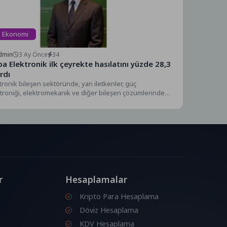
Ekonomi
dmin
3 Ay Önce
34
lektronik ilk çeyrekte hasılatını yüzde 28,3
ırdı
tronik bileşen sektöründe, yarı iletkenler, güç
troniği, elektromekanik ve diğer bileşen çözümlerinden
an geniş ürün...
r
Hesaplamalar
Kripto Para Hesaplama
Döviz Hesaplama
KDV Hesaplama