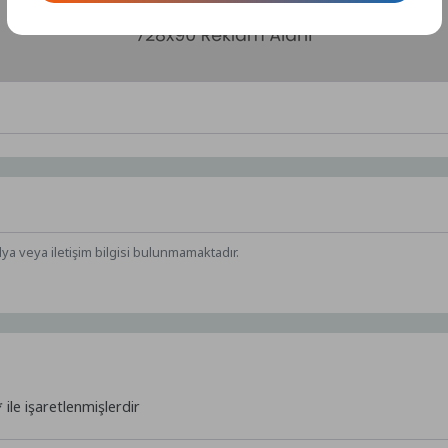
dya veya iletişim bilgisi bulunmamaktadır.
*
ile işaretlenmişlerdir