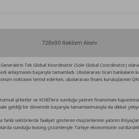
Generale’in Tek Global Koordinatör (Sole Global Coordinator) olara
di anlaşmasını başarıyla tamamladı. Uluslararası ticari bankaların ka
 dönüm noktasını temsil ederken, uluslararası finans kuruluşlarının 
umsal şirketler ve KOBİ’lere sunduğu yatırım finansmanı kapasitesin
 hale geldiği bir dönemde başarıyla tamamlanmasıyla da dikkat çekiyo
farklı sektörlerde faaliyet gösteren müşterilerinin yatırım ihtiyaçlar
bi alanlarda sunduğu leasing çözümleriyle Türkiye ekonomisinin sürdür