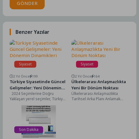
GÖNDER
Benzer Yazılar
Siyaset
Siyaset
2 Yıl Önce
199
2 Yıl Önce
164
Türkiye Siyasetinde Güncel
Ülkelerarası Anlaşmazlıkta
Gelişmeler: Yeni Dönemin
Yeni Bir Dönüm Noktası
2024 Seçimlerine Doğru
Ülkelerarası Anlaşmazlıkta
Dinamikleri
Yaklaşan yerel seçimler, Türkiye
Tarihsel Arka Planı Anlamak
siyaseti nin en sıcak gündem
Ülkelerarası anlaşmazlıkta
maddelerinden biri....
tarihsel arka planı anlamak,
mevcut çatışmaların köklerini...
Son Dakika