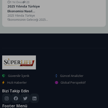
1 Yıl Önce
123
2025 Yılında Türkiye
Ekonomisi Nasıl
2025 Yılında Türkiye
Şekillenecek?
Ekonomisinin Geleceği 2025
yılına gelindiğinde Türkiye
ekonomisinin büyüme
potansiyeli oldukça yüksektir.
Çeşitli...
Güvenilir İçerik
Güncel Analizler
Hızlı Haberler
Global Perspektif
Bizi Takip Edin
Footer Menü