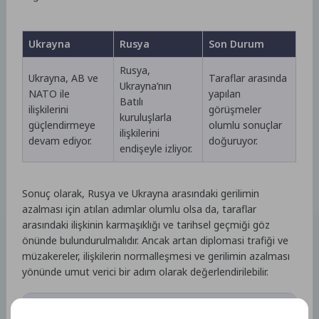
Ukrayna
Rusya
Son Durum
Rusya,
Ukrayna, AB ve
Taraflar arasında
Ukrayna’nın
NATO ile
yapılan
Batılı
ilişkilerini
görüşmeler
kuruluşlarla
güçlendirmeye
olumlu sonuçlar
ilişkilerini
devam ediyor.
doğuruyor.
endişeyle izliyor.
Sonuç olarak, Rusya ve Ukrayna arasındaki gerilimin
azalması için atılan adımlar olumlu olsa da, taraflar
arasındaki ilişkinin karmaşıklığı ve tarihsel geçmiği göz
önünde bulundurulmalıdır. Ancak artan diplomasi trafiği ve
müzakereler, ilişkilerin normalleşmesi ve gerilimin azalması
yönünde umut verici bir adım olarak değerlendirilebilir.
Rusya ve Ukrayna Savaşı tamamen sona erdi mi?