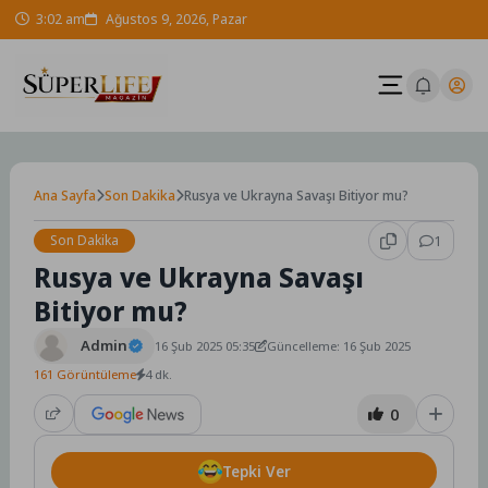
Skip
3:02 am
Ağustos 9, 2026, Pazar
to
content
Ana Sayfa
Son Dakika
Rusya ve Ukrayna Savaşı Bitiyor mu?
Son Dakika
1
Rusya ve Ukrayna Savaşı
Bitiyor mu?
Admin
16 Şub 2025 05:35
Güncelleme: 16 Şub 2025
161 Görüntüleme
4 dk.
0
Tepki Ver