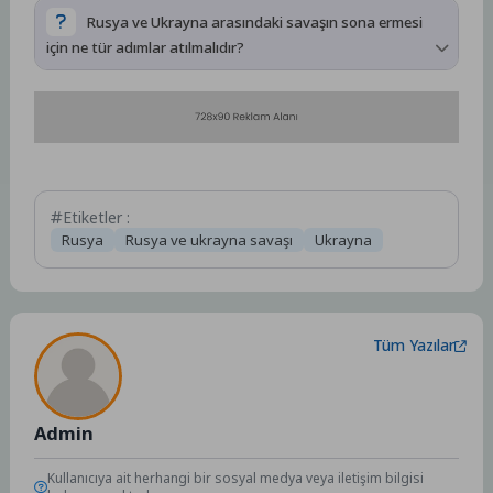
arasında toprak anlaşmazlıkları, etnik ve siyasi farklılıklar,
Rusya ve Ukrayna arasındaki savaşın sona ermesi
jeostratejik çıkarlar ve Rusya’nın Ukrayna’nın Batı’ya yönelme
için ne tür adımlar atılmalıdır?
isteğini engellemeye çalışması gibi faktörler yer almaktadır.
Rusya ve Ukrayna arasındaki savaşın sona ermesi için
diplomatik çözümler, uluslararası arabuluculuk ve taraflar
arasında yapıcı diyalogun güçlendirilmesi gibi adımlar
atılmalıdır.
Etiketler :
Rusya
Rusya ve ukrayna savaşı
Ukrayna
Tüm Yazılar
Admin
Kullanıcıya ait herhangi bir sosyal medya veya iletişim bilgisi