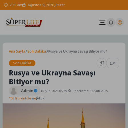
Skip
7:31 am
Ağustos 9, 2026, Pazar
to
content
Ana Sayfa
Son Dakika
Rusya ve Ukrayna Savaşı Bitiyor mu?
Son Dakika
1
Rusya ve Ukrayna Savaşı
Bitiyor mu?
Admin
16 Şub 2025 05:35
Güncelleme: 16 Şub 2025
156 Görüntüleme
4 dk.