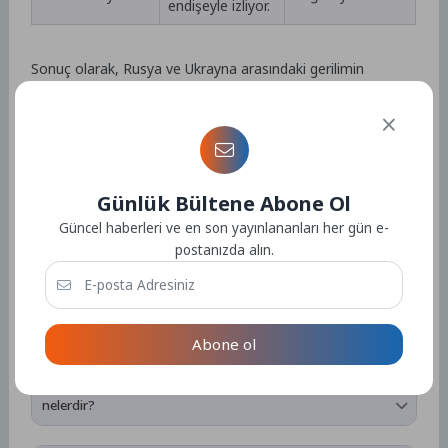
endişeyle izliyor.
Sonuç olarak, Rusya ve Ukrayna arasındaki gerilimin
azalması için atılan adımlar olumlu olsa da, taraflar
arasındaki ilişkinin karmaşıklığı ve tarihsel geçmiği göz
önünde bulundurulmalıdır. Ancak artan diplomasi trafiği ve
müzakereler, ilişkilerin normalleşmesi ve gerilimin azalması
yönünde umut verici bir adım olarak değerlendirilebilir.
Günlük Bültene Abone Ol
Güncel haberleri ve en son yayınlananları her gün e-
Rusya ve Ukrayna Savaşı tamamen sona erdi mi?
postanızda alın.
Hayır, Rusya ve Ukrayna arasındaki savaş hala devam
etmektedir.
Rusya ve Ukrayna arasındaki savaş ne zaman
başladı?
Abone ol
Rusya ve Ukrayna arasındaki savaş, 2014 yılında Kırım’ın
ilhakıyla başlamıştır.
Rusya ve Ukrayna arasındaki çatışmanın sebepleri
nelerdir?
Rusya ve Ukrayna arasındaki çatışmanın temel sebepleri