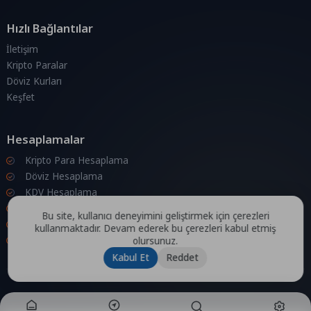
Hızlı Bağlantılar
İletişim
Kripto Paralar
Döviz Kurları
Keşfet
Hesaplamalar
Kripto Para Hesaplama
Döviz Hesaplama
KDV Hesaplama
İndirim Hesaplama
Bu site, kullanıcı deneyimini geliştirmek için çerezleri
Zam Hesaplama
kullanmaktadır. Devam ederek bu çerezleri kabul etmiş
Bileşik Hesaplama
olursunuz.
Kabul Et
Reddet