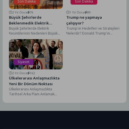
Son Dakika
Son Dakika
2 Yıl Önce
76
1 Yıl Önce
89
Büyük Şehirlerde
Trump ne yapmaya
Beklenmedik Elektrik
çalışıyor?
Büyük Şehirlerde Elektrik
Trump'ın Hedefleri ve Stratejileri
Kesintileri
Kesintilerinin Nedenleri Büyük
Nelerdir? Donald Trump'ın
Şehirlerde elektrik kesintileri,
hedefleri ve stratejileri,
çeşitli faktörlerden
genellikle Amerika Birleşik
kaynaklanmaktadır. Bu
Devletleri'nin çıkarlarını...
kesintilerin ana...
Siyaset
2 Yıl Önce
162
Ülkelerarası Anlaşmazlıkta
Yeni Bir Dönüm Noktası
Ülkelerarası Anlaşmazlıkta
Tarihsel Arka Planı Anlamak
Ülkelerarası anlaşmazlıkta
tarihsel arka planı anlamak,
mevcut çatışmaların köklerini...