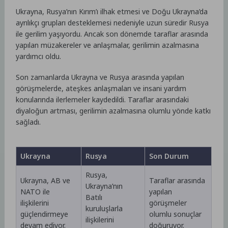
Ukrayna, Rusya’nın Kırım’ı ilhak etmesi ve Doğu Ukrayna’da
ayrılıkçı grupları desteklemesi nedeniyle uzun süredir Rusya
ile gerilim yaşıyordu. Ancak son dönemde taraflar arasında
yapılan müzakereler ve anlaşmalar, gerilimin azalmasına
yardımcı oldu.
Son zamanlarda Ukrayna ve Rusya arasında yapılan
görüşmelerde, ateşkes anlaşmaları ve insani yardım
konularında ilerlemeler kaydedildi. Taraflar arasındaki
diyaloğun artması, gerilimin azalmasına olumlu yönde katkı
sağladı.
Ukrayna
Rusya
Son Durum
Rusya,
Ukrayna, AB ve
Taraflar arasında
Ukrayna’nın
NATO ile
yapılan
Batılı
ilişkilerini
görüşmeler
kuruluşlarla
güçlendirmeye
olumlu sonuçlar
ilişkilerini
devam ediyor.
doğuruyor.