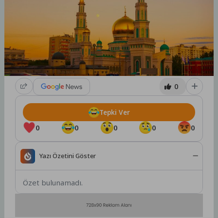
0
Tepki Ver
0
0
0
0
0
Yazı Özetini Göster
Özet bulunamadı.