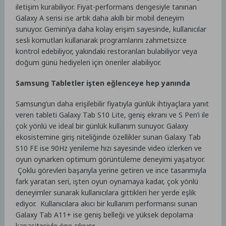
iletişim kurabiliyor. Fiyat-performans dengesiyle tanınan
Galaxy A serisi ise artık daha akıllı bir mobil deneyim
sunuyor. Gemini’ya daha kolay erişim sayesinde, kullanıcılar
sesli komutları kullanarak programlarını zahmetsizce
kontrol edebiliyor, yakındaki restoranları bulabiliyor veya
doğum günü hediyeleri için öneriler alabiliyor.
Samsung Tabletler işten eğlenceye hep yanında
Samsung’un daha erişilebilir fiyatıyla günlük ihtiyaçlara yanıt
veren tableti Galaxy Tab S10 Lite, geniş ekranı ve S Pen’i ile
çok yönlü ve ideal bir günlük kullanım sunuyor. Galaxy
ekosistemine giriş niteliğinde özellikler sunan Galaxy Tab
S10 FE ise 90Hz yenileme hızı sayesinde video izlerken ve
oyun oynarken optimum görüntüleme deneyimi yaşatıyor.
Çoklu görevleri başarıyla yerine getiren ve ince tasarımıyla
fark yaratan seri, işten oyun oynamaya kadar, çok yönlü
deneyimler sunarak kullanıcılara gittikleri her yerde eşlik
ediyor. Kullanıcılara akıcı bir kullanım performansı sunan
Galaxy Tab A11+ ise geniş belleği ve yüksek depolama
kapasitesiyle öne çıkıyor.