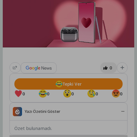
0
Tepki Ver
0
0
0
0
0
Yazı Özetini Göster
Özet bulunamadı.