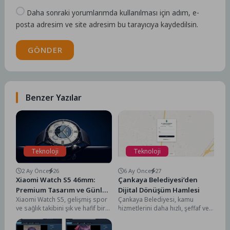
Daha sonraki yorumlarımda kullanılması için adım, e-
posta adresim ve site adresim bu tarayıcıya kaydedilsin.
GÖNDER
Benzer Yazılar
Teknoloji
Teknoloji
2 Ay Önce
26
6 Ay Önce
27
Xiaomi Watch S5 46mm:
Çankaya Belediyesi’den
Premium Tasarım ve Günlük
Dijital Dönüşüm Hamlesi
Xiaomi Watch S5, gelişmiş spor
Çankaya Belediyesi, kamu
Performans
ve sağlık takibini şık ve hafif bir
hizmetlerini daha hızlı, şeffaf ve
tasarımla birleştiriyor. 46...
erişilebilir hale getirmek
amacıyla hayata geçirdiği