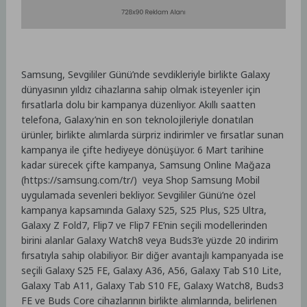
Samsung, Sevgililer Günü’nde sevdikleriyle birlikte Galaxy
dünyasının yıldız cihazlarına sahip olmak isteyenler için
fırsatlarla dolu bir kampanya düzenliyor. Akıllı saatten
telefona, Galaxy’nin en son teknolojileriyle donatılan
ürünler, birlikte alımlarda sürpriz indirimler ve fırsatlar sunan
kampanya ile çifte hediyeye dönüşüyor. 6 Mart tarihine
kadar sürecek çifte kampanya, Samsung Online Mağaza
(https://samsung.com/tr/) veya Shop Samsung Mobil
uygulamada sevenleri bekliyor. Sevgililer Günü’ne özel
kampanya kapsamında Galaxy S25, S25 Plus, S25 Ultra,
Galaxy Z Fold7, Flip7 ve Flip7 FE’nin seçili modellerinden
birini alanlar Galaxy Watch8 veya Buds3’e yüzde 20 indirim
fırsatıyla sahip olabiliyor. Bir diğer avantajlı kampanyada ise
seçili Galaxy S25 FE, Galaxy A36, A56, Galaxy Tab S10 Lite,
Galaxy Tab A11, Galaxy Tab S10 FE, Galaxy Watch8, Buds3
FE ve Buds Core cihazlarının birlikte alımlarında, belirlenen