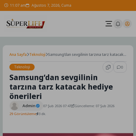
Skip
11:07 am
Ağustos 7, 2026, Cuma
to
content
Ana Sayfa
Teknoloji
Samsung’dan sevgilinin tarzına tarz katacak
hediye önerileri
Teknoloji
0
Samsung’dan sevgilinin
tarzına tarz katacak hediye
önerileri
Admin
07 Şub 2026 07:47
Güncelleme: 07 Şub 2026
29 Görüntüleme
3 dk.