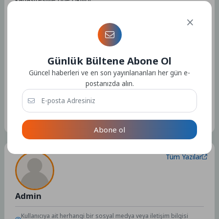
Kaynak: (BYZHA) Beyaz Haber Ajansı
Günlük Bültene Abone Ol
Güncel haberleri ve en son yayınlananları her gün e-
postanızda alın.
Etiketler :
Bu yazıya ait etiket bulunamadı.
Abone ol
Tüm Yazılar
Admin
Kullanıcıya ait herhangi bir sosyal medya veya iletişim bilgisi