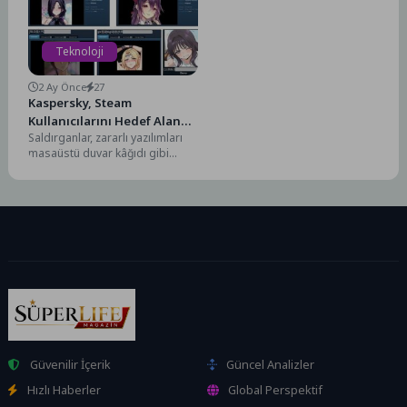
Dijital...
Teknoloji
2 Ay Önce
27
Kaspersky, Steam
Kullanıcılarını Hedef Alan
Saldırganlar, zararlı yazılımları
Zararlı Yazılım
masaüstü duvar kâğıdı gibi
Kampanyasını Ortaya
göstererek Steam Workshop
Çıkardı
üzerinden dağıtıyor; bu da
kullanıcı...
Güvenilir İçerik
Güncel Analizler
Hızlı Haberler
Global Perspektif