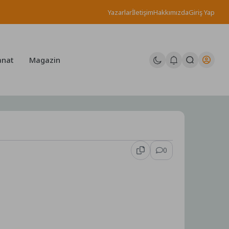
Yazarlar
İletişim
Hakkımızda
Giriş Yap
anat
Magazin
0