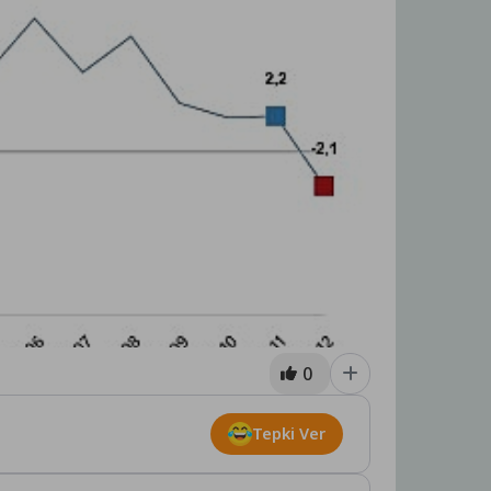
0
Tepki Ver