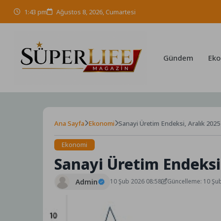
Skip
1:43 pm
Ağustos 8, 2026, Cumartesi
to
content
Gündem
Eko
Ana Sayfa
Ekonomi
Sanayi Üretim Endeksi, Aralık 2025
Ekonomi
Sanayi Üretim Endeksi,
Admin
10 Şub 2026 08:58
Güncelleme: 10 Şu