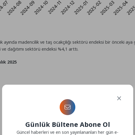
ralık ayında madencilik ve taş ocakçılığı sektörü endeksi bir önceki ay
i ve dağıtımı sektörü endeksi %4,1 arttı.
lık 2025
Günlük Bültene Abone Ol
Güncel haberleri ve en son yayınlananları her gün e-