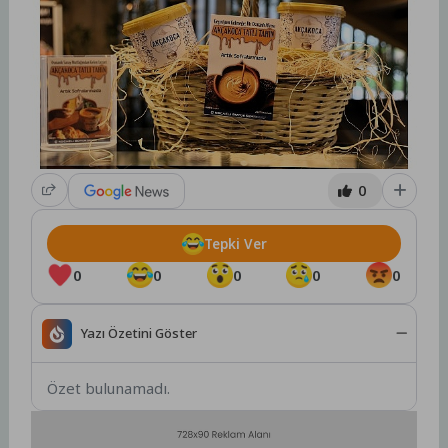
0
Tepki Ver
0
0
0
0
0
Yazı Özetini Göster
Özet bulunamadı.