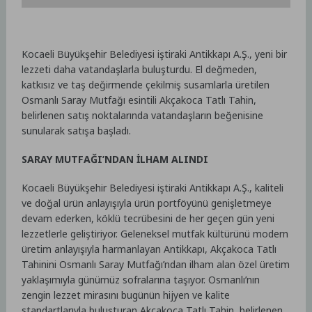
Kocaeli Büyükşehir Belediyesi iştiraki Antikkapı A.Ş., yeni bir
lezzeti daha vatandaşlarla buluşturdu. El değmeden,
katkısız ve taş değirmende çekilmiş susamlarla üretilen
Osmanlı Saray Mutfağı esintili Akçakoca Tatlı Tahin,
belirlenen satış noktalarında vatandaşların beğenisine
sunularak satışa başladı.
SARAY MUTFAĞI’NDAN İLHAM ALINDI
Kocaeli Büyükşehir Belediyesi iştiraki Antikkapı A.Ş., kaliteli
ve doğal ürün anlayışıyla ürün portföyünü genişletmeye
devam ederken, köklü tecrübesini de her geçen gün yeni
lezzetlerle geliştiriyor. Geleneksel mutfak kültürünü modern
üretim anlayışıyla harmanlayan Antikkapı, Akçakoca Tatlı
Tahinini Osmanlı Saray Mutfağı’ndan ilham alan özel üretim
yaklaşımıyla günümüz sofralarına taşıyor. Osmanlı’nın
zengin lezzet mirasını bugünün hijyen ve kalite
standartlarıyla buluşturan Akçakoca Tatlı Tahin, belirlenen