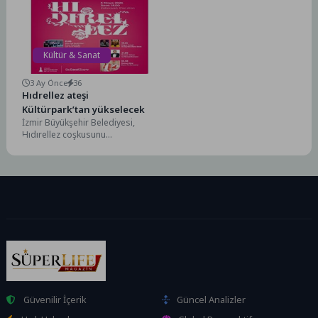
müziğinin...
kapsamında Hacıbektaş’ta
kurulan AnKaAs Üçlüsü ve
Hacıbektaş Kadınlar Korosu,...
Kültür & Sanat
3 Ay Önce
36
Hıdrellez ateşi
Kültürpark’tan yükselecek
İzmir Büyükşehir Belediyesi,
Hıdırellez coşkusunu
Kültürpark’ta yaşatacak. 5
Mayıs’ta yapılacak renkli
etkinlikler, baharın enerjisini
kente...
Güvenilir İçerik
Güncel Analizler