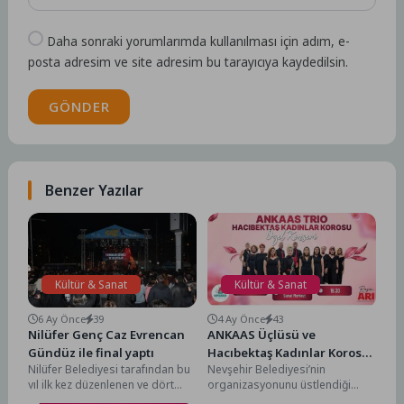
Daha sonraki yorumlarımda kullanılması için adım, e-
posta adresim ve site adresim bu tarayıcıya kaydedilsin.
GÖNDER
Benzer Yazılar
Kültür & Sanat
Kültür & Sanat
6 Ay Önce
39
4 Ay Önce
43
Nilüfer Genç Caz Evrencan
ANKAAS Üçlüsü ve
Gündüz ile final yaptı
Hacıbektaş Kadınlar Korosu
Nilüfer Belediyesi tarafından bu
Nevşehir Belediyesi’nin
Konseri
yıl ilk kez düzenlenen ve dört
organizasyonunu üstlendiği
gün boyunca kente caz
kültür-sanat etkinlikleri