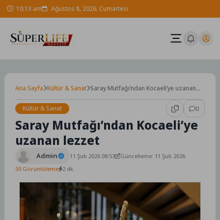
Skip
10:13 am
Ağustos 8, 2026, Cumartesi
to
content
Ana Sayfa
Kültür & Sanat
Saray Mutfağı’ndan Kocaeli’ye uzanan
lezzet
Kültür & Sanat
0
Saray Mutfağı’ndan Kocaeli’ye
uzanan lezzet
Admin
11 Şub 2026 08:53
Güncelleme: 11 Şub 2026
50 Görüntüleme
2 dk.