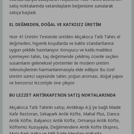
satış noktalarında vatandaşların beğenisine sunularak
satışa başladı.
EL DEĞMEDEN, DOĞAL VE KATKISIZ ÜRETİM
Hızır 41 Üretim Tesisinde üretilen Akçakoca Tatlı Tahin; el
değmeden, hijyenik koşullarda ve kalite standartlarına
uygun şekilde hazırlanıyor. Koruyucu ve katkı maddesi
içermeyen tahin, taş değirmende çekilmiş özenle seçilen
susamların geleneksel yöntemler ile modern üretim
teknolojilerinin harmanlanmasıyla elde ediliyor. Bu özel
üretim süreci sayesinde tahin; yoğun aroması, doğal yapısı
ve benzersiz lezzetiyle öne çıkıyor.
BU LEZZET ANTİKKAPI’NIN SATIŞ NOKTALARINDA
Akçakoca Tatlı Tahinin satışı; Antikkapı A.Ş.’ye bağlı Maide
Kafe Restoran, Sekapark Antik Köfte, Mahal Plus, Darıca
Antik Köfte, Balyanoz Antik Köfte, ⁠Ormanya Antik Köfte,
Köftemiz Kuzuyayla, Değirmendere Antik Köfte Ekspres,
Mola Park Halka ve Milli İrade Meydanı Halka’da