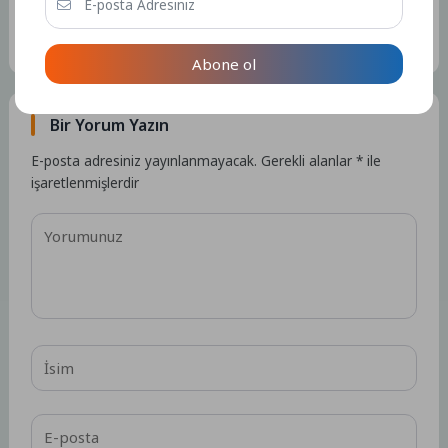
Kullanıcıya ait herhangi bir sosyal medya veya iletişim bilgisi
bulunmamaktadır.
15276 Yazı
Abone ol
Bir Yorum Yazın
E-posta adresiniz yayınlanmayacak.
Gerekli alanlar
*
ile
işaretlenmişlerdir