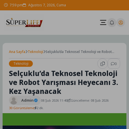
Skip
7:59 pm
Ağustos 7, 2026, Cuma
to
content
Ana Sayfa
Teknoloji
Selçuklu’da Teknosel Teknoloji ve Robot
Yarışması Heyecanı 3. Kez Yaşanacak
Teknoloji
0
Selçuklu’da Teknosel Teknoloji
ve Robot Yarışması Heyecanı 3.
Kez Yaşanacak
Admin
08 Şub 2026 11:40
Güncelleme: 08 Şub 2026
30 Görüntüleme
2 dk.