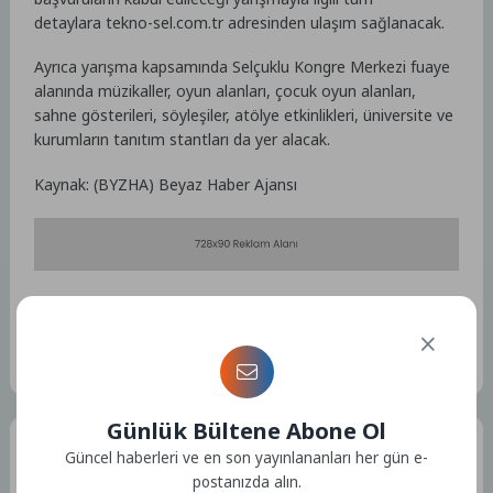
detaylara tekno-sel.com.tr adresinden ulaşım sağlanacak.
Ayrıca yarışma kapsamında Selçuklu Kongre Merkezi fuaye
alanında müzikaller, oyun alanları, çocuk oyun alanları,
sahne gösterileri, söyleşiler, atölye etkinlikleri, üniversite ve
kurumların tanıtım stantları da yer alacak.
Kaynak: (BYZHA) Beyaz Haber Ajansı
Etiketler :
Bu yazıya ait etiket bulunamadı.
Günlük Bültene Abone Ol
Tüm Yazılar
Güncel haberleri ve en son yayınlananları her gün e-
postanızda alın.