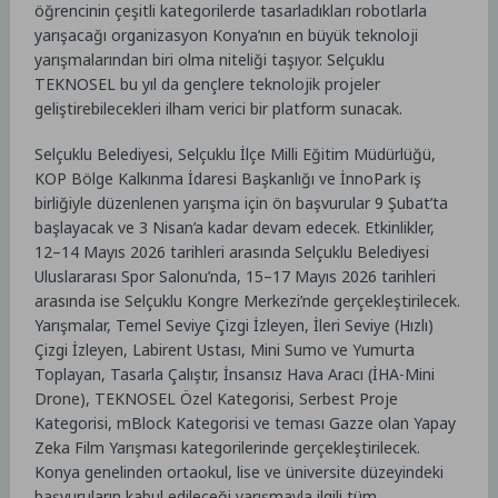
öğrencinin çeşitli kategorilerde tasarladıkları robotlarla
yarışacağı organizasyon Konya’nın en büyük teknoloji
yarışmalarından biri olma niteliği taşıyor. Selçuklu
TEKNOSEL bu yıl da gençlere teknolojik projeler
geliştirebilecekleri ilham verici bir platform sunacak.
Selçuklu Belediyesi, Selçuklu İlçe Milli Eğitim Müdürlüğü,
KOP Bölge Kalkınma İdaresi Başkanlığı ve İnnoPark iş
birliğiyle düzenlenen yarışma için ön başvurular 9 Şubat’ta
başlayacak ve 3 Nisan’a kadar devam edecek. Etkinlikler,
12–14 Mayıs 2026 tarihleri arasında Selçuklu Belediyesi
Uluslararası Spor Salonu’nda, 15–17 Mayıs 2026 tarihleri
arasında ise Selçuklu Kongre Merkezi’nde gerçekleştirilecek.
Yarışmalar, Temel Seviye Çizgi İzleyen, İleri Seviye (Hızlı)
Çizgi İzleyen, Labirent Ustası, Mini Sumo ve Yumurta
Toplayan, Tasarla Çalıştır, İnsansız Hava Aracı (İHA-Mini
Drone), TEKNOSEL Özel Kategorisi, Serbest Proje
Kategorisi, mBlock Kategorisi ve teması Gazze olan Yapay
Zeka Film Yarışması kategorilerinde gerçekleştirilecek.
Konya genelinden ortaokul, lise ve üniversite düzeyindeki
başvuruların kabul edileceği yarışmayla ilgili tüm