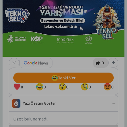
0
Tepki Ver
0
0
0
0
0
Yazı Özetini Göster
Özet bulunamadı.