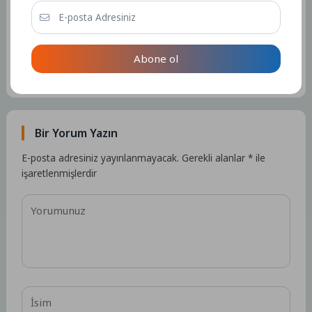
Admin
Kullanıcıya ait herhangi bir sosyal medya veya iletişim bilgisi
Abone ol
bulunmamaktadır.
15261 Yazı
Bir Yorum Yazın
E-posta adresiniz yayınlanmayacak.
Gerekli alanlar
*
ile
işaretlenmişlerdir