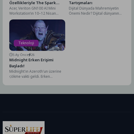
Özellikleriyle The Spark
Tartışmaları
Acer, Veriton GN100 AI Mini
Dijital Dünyada Mahremiyetin
Hack Series – New York’a
Workstation’ın 10–12 Nisan
Önemi Nedir? Dijital dünyanın
Güç Katıyor
2026’da gerçekleşecek olan ve
her geçen gün daha fazla
NVIDIA tarafından sunulan The
hayatımıza girmesiyle, Dijital...
Spark...
Teknoloji
5 Ay Önce
26
Midnight Erken Erişimi
Başladı!
Midnight'ın Azeroth'un üzerine
çökme vakti geldi. Erken
Erişim başladı! Xal'atath ve
Void'den doğan Devouring
Host, kuşatmalarını başlatıyor....