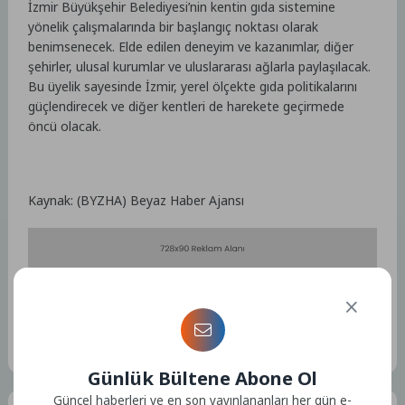
İzmir Büyükşehir Belediyesi’nin kentin gıda sistemine
yönelik çalışmalarında bir başlangıç noktası olarak
benimsenecek. Elde edilen deneyim ve kazanımlar, diğer
şehirler, ulusal kurumlar ve uluslararası ağlarla paylaşılacak.
Bu üyelik sayesinde İzmir, yerel ölçekte gıda politikalarını
güçlendirecek ve diğer kentleri de harekete geçirmede
öncü olacak.
Kaynak: (BYZHA) Beyaz Haber Ajansı
Etiketler :
Bu yazıya ait etiket bulunamadı.
Günlük Bültene Abone Ol
Güncel haberleri ve en son yayınlananları her gün e-