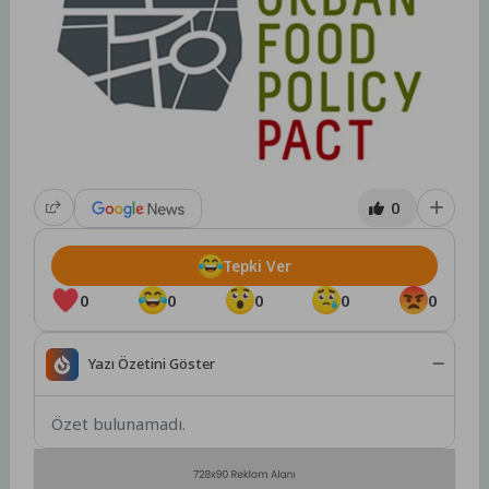
0
Tepki Ver
0
0
0
0
0
Yazı Özetini Göster
Özet bulunamadı.