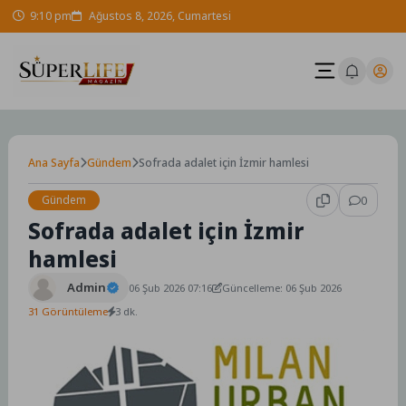
Skip
9:10 pm
Ağustos 8, 2026, Cumartesi
to
content
Ana Sayfa
Gündem
Sofrada adalet için İzmir hamlesi
Gündem
0
Sofrada adalet için İzmir
hamlesi
Admin
06 Şub 2026 07:16
Güncelleme: 06 Şub 2026
31 Görüntüleme
3 dk.