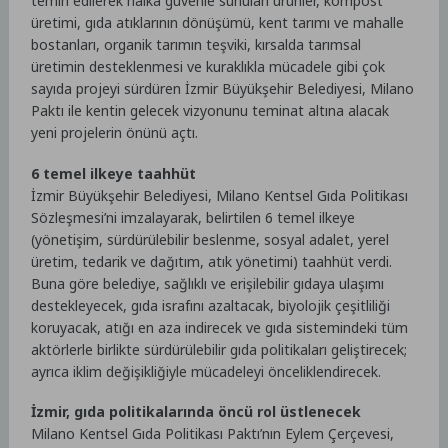
temin edilerek halka güvenle sunulan ürünler, kompost
üretimi, gıda atıklarının dönüşümü, kent tarımı ve mahalle
bostanları, organik tarımın teşviki, kırsalda tarımsal
üretimin desteklenmesi ve kuraklıkla mücadele gibi çok
sayıda projeyi sürdüren İzmir Büyükşehir Belediyesi, Milano
Paktı ile kentin gelecek vizyonunu teminat altına alacak
yeni projelerin önünü açtı.
6 temel ilkeye taahhüt
İzmir Büyükşehir Belediyesi, Milano Kentsel Gıda Politikası
Sözleşmesi’ni imzalayarak, belirtilen 6 temel ilkeye
(yönetişim, sürdürülebilir beslenme, sosyal adalet, yerel
üretim, tedarik ve dağıtım, atık yönetimi) taahhüt verdi.
Buna göre belediye, sağlıklı ve erişilebilir gıdaya ulaşımı
destekleyecek, gıda israfını azaltacak, biyolojik çeşitliliği
koruyacak, atığı en aza indirecek ve gıda sistemindeki tüm
aktörlerle birlikte sürdürülebilir gıda politikaları geliştirecek;
ayrıca iklim değişikliğiyle mücadeleyi önceliklendirecek.
İzmir, gıda politikalarında öncü rol üstlenecek
Milano Kentsel Gıda Politikası Paktı’nın Eylem Çerçevesi,