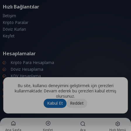
Hızlı Bağlantılar
İletişim
Kripto Paralar
Döviz Kurları
Keşfet
Hesaplamalar
Kripto Para Hesaplama
Döviz Hesaplama
KDV Hesaplama
İndirim Hesaplama
Bu site, kullanıcı deneyimini geliştirmek için çerezleri
Zam Hesaplama
kullanmaktadır. Devam ederek bu çerezleri kabul etmiş
olursunuz.
Bileşik Hesaplama
Kabul Et
Reddet
Ana Sayfa
Keşfet
Ara
Hızlı Menü