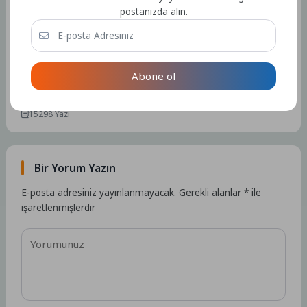
Tüm Yazılar
postanızda alın.
Admin
Abone ol
Kullanıcıya ait herhangi bir sosyal medya veya iletişim bilgisi
bulunmamaktadır.
15298 Yazı
Bir Yorum Yazın
E-posta adresiniz yayınlanmayacak.
Gerekli alanlar
*
ile
işaretlenmişlerdir