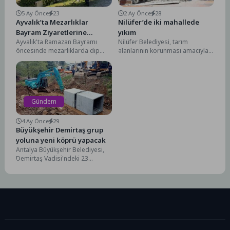
5 Ay Önce
23
2 Ay Önce
28
Ayvalık’ta Mezarlıklar
Nilüfer’de iki mahallede
Bayram Ziyaretlerine
yıkım
Ayvalık'ta Ramazan Bayramı
Nilüfer Belediyesi, tarım
Hazırlandı…
öncesinde mezarlıklarda dip
alanlarının korunması amacıyla
bucak temizlik ve bakım
yürüttüğü çalışmalar
çalışmaları gerçekleştirildi.
kapsamında, Tahtalı ve Ürünlü
Ayvalık Belediyesi Park...
mahallelerinde toplam 2...
Gündem
4 Ay Önce
29
Büyükşehir Demirtaş grup
yoluna yeni köprü yapacak
Antalya Büyükşehir Belediyesi,
Demirtaş Vadisi'ndeki 23
mahallenin ve Gazipaşa
sakinlerinin kullandığı grup yolu
üzerinde yer...