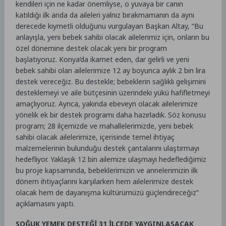
kendileri için ne kadar önemliyse, o yuvaya bir canın
katıldığı ilk anda da aileleri yalnız bırakmamanın da aynı
derecede kıymetli olduğunu vurgulayan Başkan Altay, “Bu
anlayışla, yeni bebek sahibi olacak ailelerimiz için, onların bu
özel dönemine destek olacak yeni bir program
başlatıyoruz. Konya’da ikamet eden, dar gelirli ve yeni
bebek sahibi olan ailelerimize 12 ay boyunca aylık 2 bin lira
destek vereceğiz. Bu destekle; bebeklerin sağlıklı gelişimini
desteklemeyi ve aile bütçesinin üzerindeki yükü hafifletmeyi
amaçlıyoruz. Ayrıca, yakında ebeveyn olacak ailelerimize
yönelik ek bir destek programı daha hazırladık. Söz konusu
program; 28 ilçemizde ve mahallelerimizde, yeni bebek
sahibi olacak ailelerimize, içerisinde temel ihtiyaç
malzemelerinin bulunduğu destek çantalarını ulaştırmayı
hedefliyor. Yaklaşık 12 bin ailemize ulaşmayı hedeflediğimiz
bu proje kapsamında, bebeklerimizin ve annelerimizin ilk
dönem ihtiyaçlarını karşılarken hem ailelerimize destek
olacak hem de dayanışma kültürümüzü güçlendireceğiz”
açıklamasını yaptı.
SOĞUK YEMEK DESTEĞİ 31 İLÇEDE YAYGINLAŞACAK