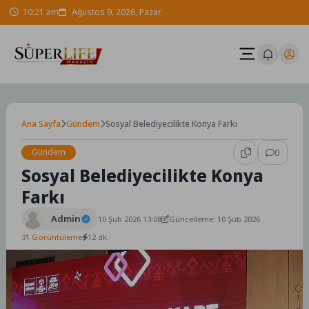
Skip
10:21 am
Ağustos 9, 2026, Pazar
to
content
Ana Sayfa
Gündem
Sosyal Belediyecilikte Konya Farkı
Gündem
0
Sosyal Belediyecilikte Konya
Farkı
Admin
10 Şub 2026 13:08
Güncelleme: 10 Şub 2026
31 Görüntüleme
12 dk.