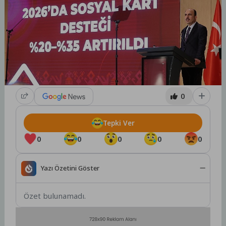
0
Tepki Ver
0
0
0
0
0
Yazı Özetini Göster
Özet bulunamadı.