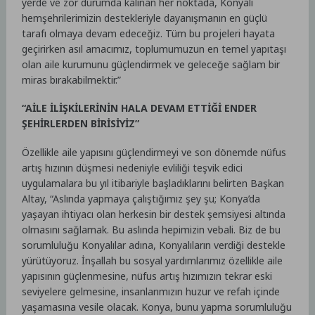
yerde ve zor durumda kalınan her noktada, Konyalı
hemşehrilerimizin destekleriyle dayanışmanın en güçlü
tarafı olmaya devam edeceğiz. Tüm bu projeleri hayata
geçirirken asıl amacımız, toplumumuzun en temel yapıtaşı
olan aile kurumunu güçlendirmek ve geleceğe sağlam bir
miras bırakabilmektir.”
“AİLE İLİŞKİLERİNİN HALA DEVAM ETTİĞİ ENDER
ŞEHİRLERDEN BİRİSİYİZ”
Özellikle aile yapısını güçlendirmeyi ve son dönemde nüfus
artış hızının düşmesi nedeniyle evliliği teşvik edici
uygulamalara bu yıl itibariyle başladıklarını belirten Başkan
Altay, “Aslında yapmaya çalıştığımız şey şu; Konya’da
yaşayan ihtiyacı olan herkesin bir destek şemsiyesi altında
olmasını sağlamak. Bu aslında hepimizin vebali. Biz de bu
sorumluluğu Konyalılar adına, Konyalıların verdiği destekle
yürütüyoruz. İnşallah bu sosyal yardımlarımız özellikle aile
yapısının güçlenmesine, nüfus artış hızımızın tekrar eski
seviyelere gelmesine, insanlarımızın huzur ve refah içinde
yaşamasına vesile olacak. Konya, bunu yapma sorumluluğu