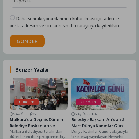
Daha sonraki yorumlarımda kullanılması için adım, e-
posta adresim ve site adresim bu tarayıcıya kaydedilsin.
GÖNDER
Benzer Yazılar
Gündem
Gündem
5 Ay Önce
35
5 Ay Önce
32
Malkara’da Geçmiş Dönem
Belediye Başkanı Arı’dan 8
Belediye Başkanları ve
Mart Dünya Kadınlar Günü
Malkara Belediyesi tarafından
Dünya Kadınlar Günü dolayısıyla
Meclis Üyeleri İftarda
Mesajı
düzenlenen iftar programında,
bir mesaj yayınlayan Nevşehir
Buluştu