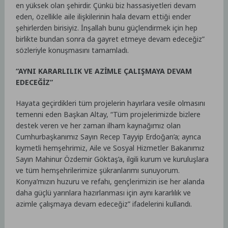
en yüksek olan şehirdir. Çünkü biz hassasiyetleri devam
eden, özellikle aile ilişkilerinin hala devam ettiği ender
şehirlerden birisiyiz. İnşallah bunu güçlendirmek için hep
birlikte bundan sonra da gayret etmeye devam edeceğiz”
sözleriyle konuşmasını tamamladı.
“AYNI KARARLILIK VE AZİMLE ÇALIŞMAYA DEVAM
EDECEĞİZ”
Hayata geçirdikleri tüm projelerin hayırlara vesile olmasını
temenni eden Başkan Altay, “Tüm projelerimizde bizlere
destek veren ve her zaman ilham kaynağımız olan
Cumhurbaşkanımız Sayın Recep Tayyip Erdoğan’a; ayrıca
kıymetli hemşehrimiz, Aile ve Sosyal Hizmetler Bakanımız
Sayın Mahinur Özdemir Göktaş’a, ilgili kurum ve kuruluşlara
ve tüm hemşehrilerimize şükranlarımı sunuyorum.
Konya’mızın huzuru ve refahı, gençlerimizin ise her alanda
daha güçlü yarınlara hazırlanması için aynı kararlılık ve
azimle çalışmaya devam edeceğiz” ifadelerini kullandı.