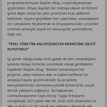
programda konuşan Başkan Altay, sosyal dayanışmayı
güçlendiren, ihtiyaç duyulan her noktaya ulaşan ve hizmeti
gönül diliyle üreten bir şehir yönetimini esas aldıklarını
belirterek, hayata geçirdikleri tüm çalışmaları, vatandaşların
zor zamanlarını ferahlatmak ve ihtiyaçlarına kalıcı çözümler
üretmek amacıyla, büyük bir hassasiyetle yürüttüklerini
ifade etti.
“YEREL YÖNETİM ANLAYIŞIMIZIN MERKEZİNE AİLEYİ
KOYUYORUZ”
İyi günde olduğu kadar, kötü günde de tüm vatandaşların
yanında olmayı temel bir sorumluluk olarak gördüklerini
kaydeden Başkan Altay, “Birbirini tamamlayan her
projemiz, aileyi merkeze alan ve yükleri hafifleten bir
anlayışla hayata geçirilmektedir. Bu projelerle
hemşehrilerimizin sıkıntılarına yönelik bütüncül bir sosyal
destek yaklaşımı sağlıyoruz. Bu kapsamda,
Cumhurbaşkanımız Sayın Recep Tayyip Erdoğan’ın
tensipleriyle 2025 yılının ‘Aile Yılı’; 2026-2035 döneminin ise
‘Aile ve Nüfus 10 Yılı’ olarak ilan edilmesi; ülkemizde aile