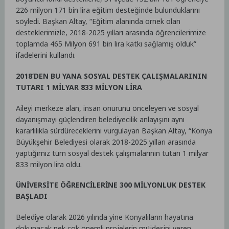
226 milyon 171 bin lira eğitim desteğinde bulunduklarını
söyledi. Başkan Altay, “Eğitim alanında örnek olan
desteklerimizle, 2018-2025 yılları arasında öğrencilerimize
toplamda 465 Milyon 691 bin lira katkı sağlamış olduk”
ifadelerini kullandı.
2018’DEN BU YANA SOSYAL DESTEK ÇALIŞMALARININ
TUTARI 1 MİLYAR 833 MİLYON LİRA
Aileyi merkeze alan, insan onurunu önceleyen ve sosyal
dayanışmayı güçlendiren belediyecilik anlayışını aynı
kararlılıkla sürdüreceklerini vurgulayan Başkan Altay, “Konya
Büyükşehir Belediyesi olarak 2018-2025 yılları arasında
yaptığımız tüm sosyal destek çalışmalarının tutarı 1 milyar
833 milyon lira oldu.
ÜNİVERSİTE ÖĞRENCİLERİNE 300 MİLYONLUK DESTEK
BAŞLADI
Belediye olarak 2026 yılında yine Konyalıların hayatına
dokunacak pek çok önemli projelerin müjdesini veren