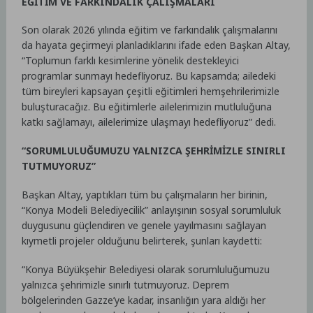
EĞİTİM VE FARKINDALIK ÇALIŞMALARI
Son olarak 2026 yılında eğitim ve farkındalık çalışmalarını
da hayata geçirmeyi planladıklarını ifade eden Başkan Altay,
“Toplumun farklı kesimlerine yönelik destekleyici
programlar sunmayı hedefliyoruz. Bu kapsamda; ailedeki
tüm bireyleri kapsayan çeşitli eğitimleri hemşehrilerimizle
buluşturacağız. Bu eğitimlerle ailelerimizin mutluluğuna
katkı sağlamayı, ailelerimize ulaşmayı hedefliyoruz” dedi.
“SORUMLULUĞUMUZU YALNIZCA ŞEHRİMİZLE SINIRLI
TUTMUYORUZ”
Başkan Altay, yaptıkları tüm bu çalışmaların her birinin,
“Konya Modeli Belediyecilik” anlayışının sosyal sorumluluk
duygusunu güçlendiren ve genele yayılmasını sağlayan
kıymetli projeler olduğunu belirterek, şunları kaydetti:
“Konya Büyükşehir Belediyesi olarak sorumluluğumuzu
yalnızca şehrimizle sınırlı tutmuyoruz. Deprem
bölgelerinden Gazze’ye kadar, insanlığın yara aldığı her