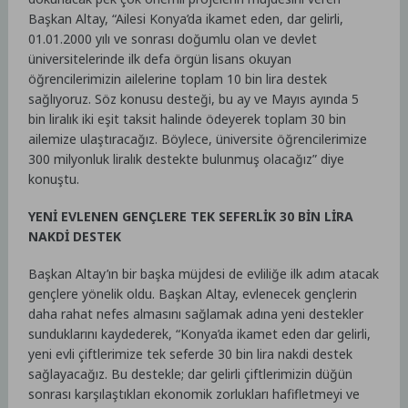
Başkan Altay, “Ailesi Konya’da ikamet eden, dar gelirli,
01.01.2000 yılı ve sonrası doğumlu olan ve devlet
üniversitelerinde ilk defa örgün lisans okuyan
öğrencilerimizin ailelerine toplam 10 bin lira destek
sağlıyoruz. Söz konusu desteği, bu ay ve Mayıs ayında 5
bin liralık iki eşit taksit halinde ödeyerek toplam 30 bin
ailemize ulaştıracağız. Böylece, üniversite öğrencilerimize
300 milyonluk liralık destekte bulunmuş olacağız” diye
konuştu.
YENİ EVLENEN GENÇLERE TEK SEFERLİK 30 BİN LİRA
NAKDİ DESTEK
Başkan Altay’ın bir başka müjdesi de evliliğe ilk adım atacak
gençlere yönelik oldu. Başkan Altay, evlenecek gençlerin
daha rahat nefes almasını sağlamak adına yeni destekler
sunduklarını kaydederek, “Konya’da ikamet eden dar gelirli,
yeni evli çiftlerimize tek seferde 30 bin lira nakdi destek
sağlayacağız. Bu destekle; dar gelirli çiftlerimizin düğün
sonrası karşılaştıkları ekonomik zorlukları hafifletmeyi ve