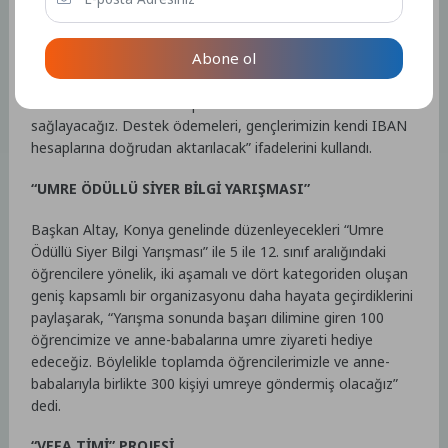
gençlerimizin bu mukaddes göreve gönül rahatlığıyla
gidebilmelerini sağlamanın sorumluluğuyla hareket
Abone ol
ediyoruz. Bu kapsamda, Konya il sınırları içerisinde ikamet
eden gençlerimize, zorunlu askerlik süreleri boyunca aylık
1.000 lira olmak üzere toplam 6 bin lira destek
sağlayacağız. Destek ödemeleri, gençlerimizin kendi IBAN
hesaplarına doğrudan aktarılacak” ifadelerini kullandı.
“UMRE ÖDÜLLÜ SİYER BİLGİ YARIŞMASI”
Başkan Altay, Konya genelinde düzenleyecekleri “Umre
Ödüllü Siyer Bilgi Yarışması” ile 5 ile 12. sınıf aralığındaki
öğrencilere yönelik, iki aşamalı ve dört kategoriden oluşan
geniş kapsamlı bir organizasyonu daha hayata geçirdiklerini
paylaşarak, “Yarışma sonunda başarı dilimine giren 100
öğrencimize ve anne-babalarına umre ziyareti hediye
edeceğiz. Böylelikle toplamda öğrencilerimizle ve anne-
babalarıyla birlikte 300 kişiyi umreye göndermiş olacağız”
dedi.
“VEFA TİMİ” PROJESİ