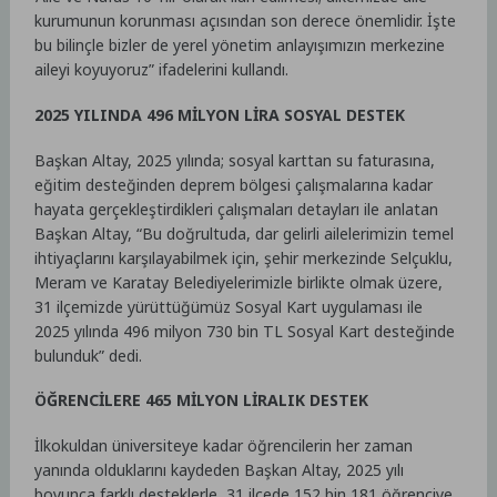
kurumunun korunması açısından son derece önemlidir. İşte
bu bilinçle bizler de yerel yönetim anlayışımızın merkezine
aileyi koyuyoruz” ifadelerini kullandı.
2025 YILINDA 496 MİLYON LİRA SOSYAL DESTEK
Başkan Altay, 2025 yılında; sosyal karttan su faturasına,
eğitim desteğinden deprem bölgesi çalışmalarına kadar
hayata gerçekleştirdikleri çalışmaları detayları ile anlatan
Başkan Altay, “Bu doğrultuda, dar gelirli ailelerimizin temel
ihtiyaçlarını karşılayabilmek için, şehir merkezinde Selçuklu,
Meram ve Karatay Belediyelerimizle birlikte olmak üzere,
31 ilçemizde yürüttüğümüz Sosyal Kart uygulaması ile
2025 yılında 496 milyon 730 bin TL Sosyal Kart desteğinde
bulunduk” dedi.
ÖĞRENCİLERE 465 MİLYON LİRALIK DESTEK
İlkokuldan üniversiteye kadar öğrencilerin her zaman
yanında olduklarını kaydeden Başkan Altay, 2025 yılı
boyunca farklı desteklerle, 31 ilçede 152 bin 181 öğrenciye