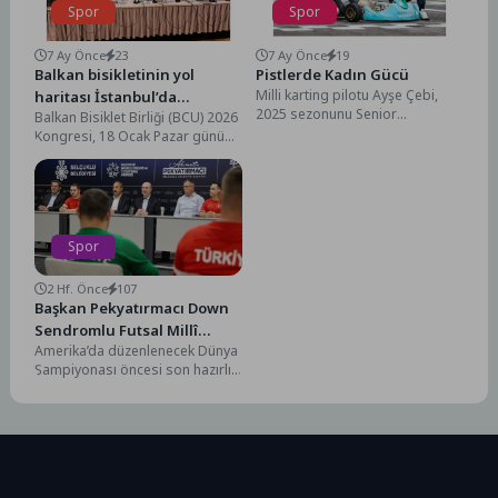
Spor
Spor
7 Ay Önce
23
7 Ay Önce
19
Balkan bisikletinin yol
Pistlerde Kadın Gücü
Milli karting pilotu Ayşe Çebi,
haritası İstanbul’da
2025 sezonunu Senior
Balkan Bisiklet Birliği (BCU) 2026
şekillenecek…
kategoride Türkiye Karting
Kongresi, 18 Ocak Pazar günü
Şampiyonu olarak tamamladı.
İstanbul’da gerçekleştirilecek.
Sezon...
Kongreye, Türkiye Bisiklet...
Spor
2 Hf. Önce
107
Başkan Pekyatırmacı Down
Sendromlu Futsal Millî
Amerika’da düzenlenecek Dünya
Takımı ile Bir Araya Geldi
Şampiyonası öncesi son hazırlık
kampını Konya’da tamamlayan
Down Sendromlu Futsal Milli
Takımı,...