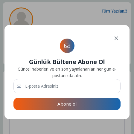
Tüm Yazılar
Admin
Kullanıcıya ait herhangi bir sosyal medya veya iletişim bilgisi
bulunmamaktadır.
15182 Yazı
Günlük Bültene Abone Ol
Güncel haberleri ve en son yayınlananları her gün e-
postanızda alın.
Bir Yorum Yazın
E-posta adresiniz yayınlanmayacak.
Gerekli alanlar
*
ile
işaretlenmişlerdir
Abone ol