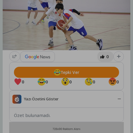
0
Tepki Ver
0
0
0
0
0
Yazı Özetini Göster
Özet bulunamadı.