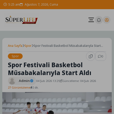
Skip
5:25 am
Ağustos 7, 2026, Cuma
to
content
Ana Sayfa
Spor
Spor Festivali Basketbol Müsabakalarıyla Start
Aldı
Spor
0
Spor Festivali Basketbol
Müsabakalarıyla Start Aldı
Admin
04 Şub 2026 13:21
Güncelleme: 04 Şub 2026
27 Görüntüleme
2 dk.