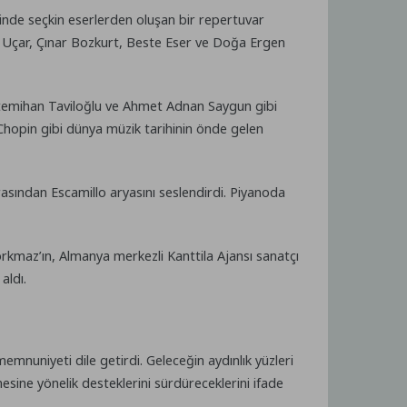
inde seçkin eserlerden oluşan bir repertuvar
et Uçar, Çınar Bozkurt, Beste Eser ve Doğa Ergen
, İstemihan Taviloğlu ve Ahmet Adnan Saygun gibi
 Chopin gibi dünya müzik tarihinin önde gelen
sından Escamillo aryasını seslendirdi. Piyanoda
rkmaz’ın, Almanya merkezli Kanttila Ajansı sanatçı
aldı.
nuniyeti dile getirdi. Geleceğin aydınlık yüzleri
esine yönelik desteklerini sürdüreceklerini ifade