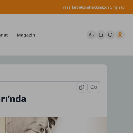
Yazarlar
İletişim
Hakkımızda
Giriş Yap
anat
Magazin
0
rı’nda