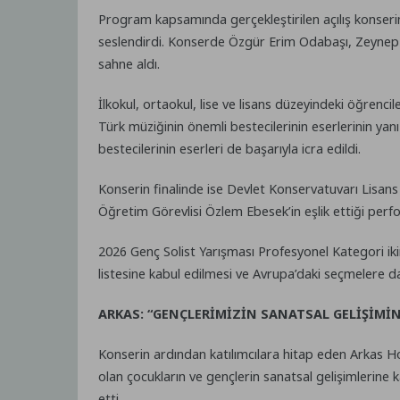
Program kapsamında gerçekleştirilen açılış konseri
seslendirdi. Konserde Özgür Erim Odabaşı, Zeynep Yı
sahne aldı.
İlkokul, ortaokul, lise ve lisans düzeyindeki öğrenc
Türk müziğinin önemli bestecilerinin eserlerinin ya
bestecilerinin eserleri de başarıyla icra edildi.
Konserin finalinde ise Devlet Konservatuvarı Lisan
Öğretim Görevlisi Özlem Ebesek’in eşlik ettiği perf
2026 Genç Solist Yarışması Profesyonel Kategori ik
listesine kabul edilmesi ve Avrupa’daki seçmelere da
ARKAS: “GENÇLERİMİZİN SANATSAL GELİŞİMİN
Konserin ardından katılımcılara hitap eden Arkas H
olan çocukların ve gençlerin sanatsal gelişimlerine 
etti.