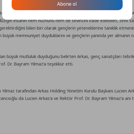
Abone ol
ten, yetiştiren ve sanata yönlendiren herkesi gönülden tebrik eden Ar
üziğin insanın hem hüznünü hem de sevincini ifade edebilen, zihni sak
ktirdiğini bilen biri olarak gençlerin yeteneklerine tanıklık etmenin k
n büyük memnuniyet duyduklarını ve gençlerin yanında yer almanın n
an büyük mutluluk duyduğunu belirten Arkas, genç sanatçıları tebr
of. Dr. Bayram Yılmaz’a teşekkür etti.
ılmaz tarafından Arkas Holding Yönetim Kurulu Başkanı Lucien Arkas
ncıoğlu da Lucien Arkas’a ve Rektör Prof. Dr. Bayram Yılmaz’a anı