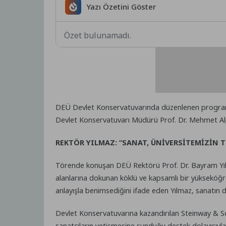
Yazı Özetini Göster
Özet bulunamadı.
DEÜ Devlet Konservatuvarında düzenlenen programa
Devlet Konservatuvarı Müdürü Prof. Dr. Mehmet Alpe
REKTÖR YILMAZ: “SANAT, ÜNİVERSİTEMİZİN T
Törende konuşan DEÜ Rektörü Prof. Dr. Bayram Yılma
alanlarına dokunan köklü ve kapsamlı bir yükseköğr
anlayışla benimsediğini ifade eden Yılmaz, sanatın d
Devlet Konservatuvarına kazandırılan Steinway & So
sanatçıların yetişmesine sunduğu destek dolayısıyla 