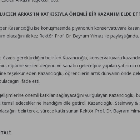
UCIEN ARKAS’IN KATKISIYLA ÖNEMLİ BİR KAZANIM ELDE ET
per Kazancıoğlu ise konuşmasında piyanonun konservatuvara kazand
nım olacağını ilk kez Rektör Prof. Dr. Bayram Yılmaz ile paylaştığın
ve özveri gerektirdiğini belirten Kazancıoğlu, konservatuvara kazand
in, eğitime verilen değerin ve sanatın geleceğine yapılan yatırımın 
esine teşekkür eden Kazancıoğlu, öğrencilerin artık dünyanın önde gel
lacağını ifade etti.
gelişimlerine önemli katkılar sağlayacağını vurgulayan Kazancıoğlu,
la temsil edeceklerine inandığını dile getirdi. Kazancıoğlu, Steinway
lacağını belirterek, sürece katkı sunan Rektör Prof. Dr. Bayram Yılma
İTALİ