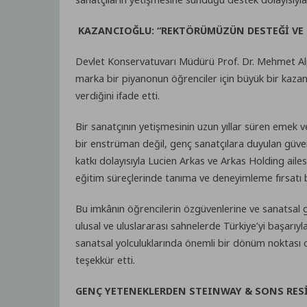
KAZANCIOĞLU: “REKTÖRÜMÜZÜN DESTEĞİ VE L
Devlet Konservatuvarı Müdürü Prof. Dr. Mehmet Al
marka bir piyanonun öğrenciler için büyük bir kaza
verdiğini ifade etti.
Bir sanatçının yetişmesinin uzun yıllar süren emek 
bir enstrüman değil, genç sanatçılara duyulan güven
katkı dolayısıyla Lucien Arkas ve Arkas Holding ail
eğitim süreçlerinde tanıma ve deneyimleme fırsatı bu
Bu imkânın öğrencilerin özgüvenlerine ve sanatsal 
ulusal ve uluslararası sahnelerde Türkiye’yi başarıy
sanatsal yolculuklarında önemli bir dönüm noktası o
teşekkür etti.
GENÇ YETENEKLERDEN STEINWAY & SONS RES