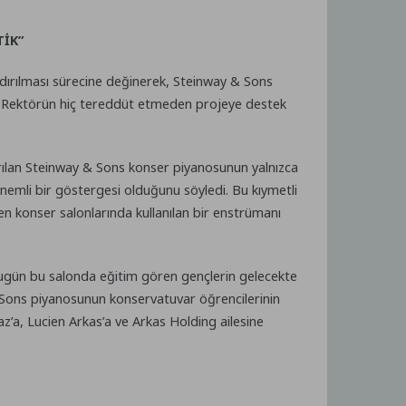
TİK”
ırılması sürecine değinerek, Steinway & Sons
da, Rektörün hiç tereddüt etmeden projeye destek
ırılan Steinway & Sons konser piyanosunun yalnızca
önemli bir göstergesi olduğunu söyledi. Bu kıymetli
en konser salonlarında kullanılan bir enstrümanı
 bugün bu salonda eğitim gören gençlerin gelecekte
 & Sons piyanosunun konservatuvar öğrencilerinin
z’a, Lucien Arkas’a ve Arkas Holding ailesine