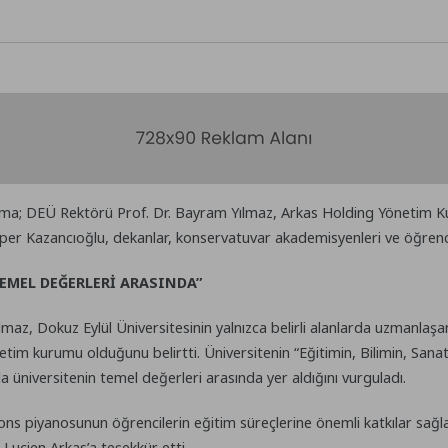
; DEÜ Rektörü Prof. Dr. Bayram Yılmaz, Arkas Holding Yönetim Kur
r Kazancıoğlu, dekanlar, konservatuvar akademisyenleri ve öğrencil
EMEL DEĞERLERİ ARASINDA”
z, Dokuz Eylül Üniversitesinin yalnızca belirli alanlarda uzmanlaşan
etim kurumu olduğunu belirtti. Üniversitenin “Eğitimin, Bilimin, Sa
a üniversitenin temel değerleri arasında yer aldığını vurguladı.
ns piyanosunun öğrencilerin eğitim süreçlerine önemli katkılar sağla
Lucien Arkas’a teşekkür etti.