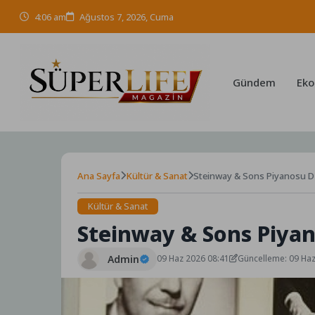
Skip
4:06 am
Ağustos 7, 2026, Cuma
to
content
Gündem
Eko
Ana Sayfa
Kültür & Sanat
Steinway & Sons Piyanosu D
Kültür & Sanat
Steinway & Sons Piya
Admin
09 Haz 2026 08:41
Güncelleme: 09 Ha