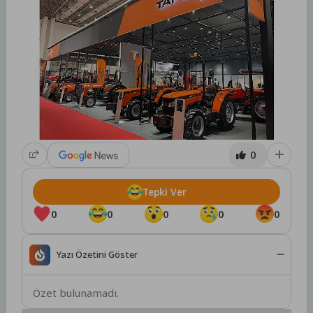
0
Tepki Ver
0
0
0
0
0
Yazı Özetini Göster
Özet bulunamadı.