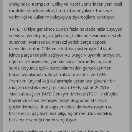
aralığındaki Kompakt, Utility ve Kabin Serilerinden yeni nesil
modeller sergilenmekte; bu traktörler yüksek tork, yakıt
verimliliği ve kullanım kolaylığıyla ziyaretçilere tanıtılıyor.
TAFE, Türkiye genelinde 50’den fazla noktada hızla büyüyen
servis ve yedek parça ağıyla müşterilerine kesintisiz destek
sunarken, Manisa’daki merkezi yedek parça deposu
üzerinden online CRM ve e-katalog sistemiyle 24 saat
içinde parça tedariki sağlıyor. AB Stage V uyumlu atölyeleri,
eğitimli teknisyenleri, yerinde servis hizmetleri, garanti
süresi boyunca işçilik ücreti alınmadan gerçekleştirilen
bakım uygulamaları, iki yıl traktör garantisi ve TAFE
Premium Orijinal Yağ kullanımıyla uçtan uca güvenilir bir
müşteri destek deneyimi sunan TAFE, Şubat 2025’te
Manisa’da açılan TAFE Deneyim Merkezi (TEC) ile çiftçiler,
bayiler ve servis teknisyenleriyle doğrudan etkileşimi
güçlendirmekte; fuar kapsamındaki demonstrasyon ve
bilgilendirici paylaşımlarla bilgi, eğitim ve uzun vadeli iş
birliklerine verdiği önemi vurguluyor.
Çiftçiler, bayiler ve tüm ziyaretçiler; İzmir Tarım Fuarı