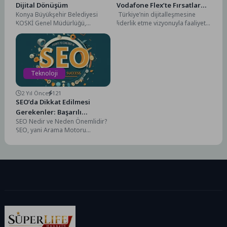
Dijital Dönüşüm
Vodafone Flex’te Fırsatlar
Konya Büyükşehir Belediyesi
Türkiye’nin dijitalleşmesine
Başladı
KOSKİ Genel Müdürlüğü,
liderlik etme vizyonuyla faaliyet
çalışanların güvenliğini artırmak
gösteren Vodafone, global teknoloji
ve iş sağlığı ile güvenliği
işbirlikleriyle müşterilerinin
alanında...
doğru ürünlere doğru zamanda
erişmesini sağlamaya...
Teknoloji
2 Yıl Önce
121
SEO’da Dikkat Edilmesi
Gerekenler: Başarılı
SEO Nedir ve Neden Önemlidir?
Olmanın Püf Noktaları
SEO, yani Arama Motoru
Optimizasyonu, web sitenizin
arama motorlarında daha...