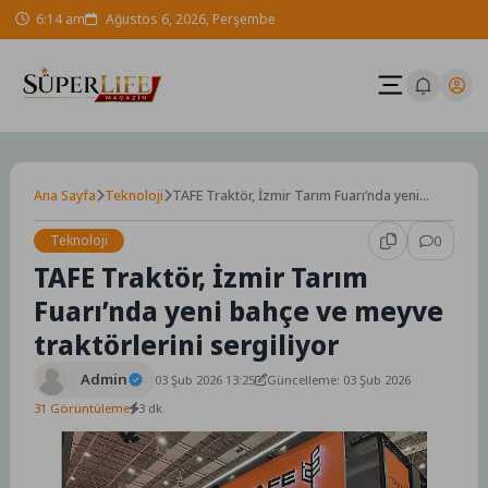
Skip
6:14 am
Ağustos 6, 2026, Perşembe
to
content
Ana Sayfa
Teknoloji
TAFE Traktör, İzmir Tarım Fuarı’nda yeni
bahçe ve meyve traktörlerini sergiliyor
Teknoloji
0
TAFE Traktör, İzmir Tarım
Fuarı’nda yeni bahçe ve meyve
traktörlerini sergiliyor
Admin
03 Şub 2026 13:25
Güncelleme: 03 Şub 2026
31 Görüntüleme
3 dk.