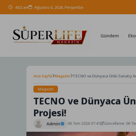
Skip
4:02 am
Ağustos 6, 2026, Perşembe
to
content
Gündem
Eko
Ana Sayfa
Magazin
TECNO ve Dünyaca Ünlü Sanatçı Angé
Magazin
TECNO ve Dünyaca Ünlü
Projesi!
Admin
06 Tem 2026 07:41
Güncelleme: 06 T