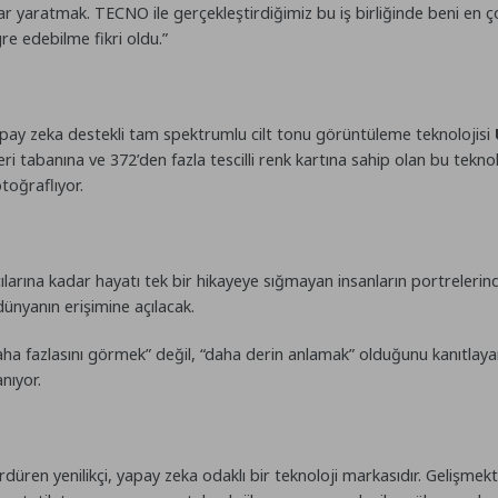
ar yaratmak. TECNO ile gerçekleştirdiğimiz bu iş birliğinde beni en ç
re edebilme fikri oldu.”
pay zeka destekli tam spektrumlu cilt tonu görüntüleme teknolojisi
ri tabanına ve 372’den fazla tescilli renk kartına sahip olan bu teknolo
otoğraflıyor.
ılarına kadar hayatı tek bir hikayeye sığmayan insanların portrelerinde
ünyanın erişimine açılacak.
aha fazlasını görmek” değil, “daha derin anlamak” olduğunu kanıtlaya
nıyor.
düren yenilikçi, yapay zeka odaklı bir teknoloji markasıdır. Gelişmekt