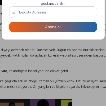
postanızda alın.
Yargılarına Başkaldırı
rı, genellikle dar bir estetik anlayışa göre eğitildiği için açık tenl
Abone ol
bu teknolojik ayrımcılığa ve tek tipleştirmeye karşı dijital bir manife
ezilya’yı gezecek olan bu küresel yolculuğun en önemli duraklarından 
iye’deki katılımcılar da açılacak küresel web sitesi üzerinden başvuru 
 Guo
, teknolojinin insani yönüne dikkat çekti:
 zeka çağında adil ve doğru temsil bu yüzden kritik. Biz, temsiliyeti 
ettirmesini istiyoruz. Ön yargıları ve klişeleri aşarak, teknolojinin ins