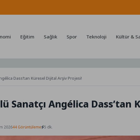
nomi
Eğitim
Sağlık
Spor
Teknoloji
Kültür & S
lica Dass’tan Küresel Dijital Arşiv Projesi!
 Sanatçı Angélica Dass’tan Kü
em 2026
44 Görüntüleme
5 dk.