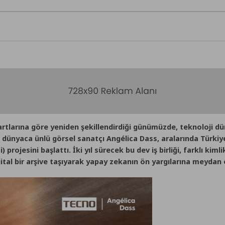
artlarına göre yeniden şekillendirdiği günümüzde, teknoloji d
n dünyaca ünlü görsel sanatçı Angélica Dass, aralarında Türki
rojesini başlattı. İki yıl sürecek bu dev iş birliği, farklı kim
ijital bir arşive taşıyarak yapay zekanın ön yargılarına meydan