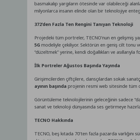
basmakalıp yargıların ötesinde var olabileceği alanl
milyonlarca insanın elinde olan bir teknolojiye enteg
372’den Fazla Ten Rengini Tanıyan Teknoloji
Projedeki tüm portreler, TECNO’nun en gelişmiş ya
5G
modeliyle çekiliyor. Sektörün en geniş cilt tonu ve
“düzeltmek” yerine, kendi doğallıkları ve asıllarıyla f
İlk Portreler Ağustos Başında Yayında
Girişimcilerden çiftçilere, dansçılardan sokak sanatç
ayının başında
projenin resmi web sitesinde tüm d
Görüntüleme teknolojilerinin geleceğinin sadece “d
sanat ve teknoloji dünyasında ses getirmeye hazırla
TECNO Hakkında
TECNO, beş kıtada 70’ten fazla pazarda varlığını sür