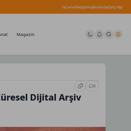
Yazarlar
İletişim
Hakkımızda
Giriş Yap
anat
Magazin
0
resel Dijital Arşiv