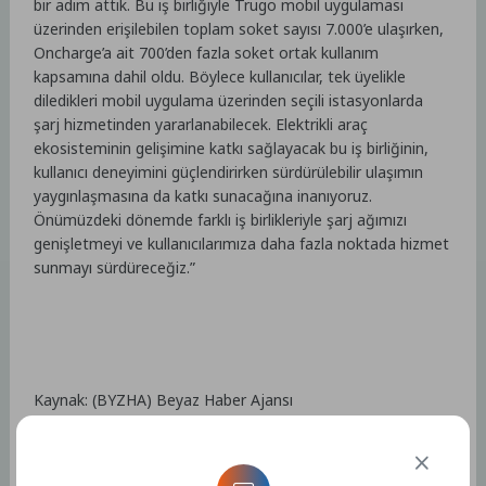
bir adım attık. Bu iş birliğiyle Trugo mobil uygulaması
üzerinden erişilebilen toplam soket sayısı 7.000’e ulaşırken,
Oncharge’a ait 700’den fazla soket ortak kullanım
kapsamına dahil oldu. Böylece kullanıcılar, tek üyelikle
diledikleri mobil uygulama üzerinden seçili istasyonlarda
şarj hizmetinden yararlanabilecek. Elektrikli araç
ekosisteminin gelişimine katkı sağlayacak bu iş birliğinin,
kullanıcı deneyimini güçlendirirken sürdürülebilir ulaşımın
yaygınlaşmasına da katkı sunacağına inanıyoruz.
Önümüzdeki dönemde farklı iş birlikleriyle şarj ağımızı
genişletmeyi ve kullanıcılarımıza daha fazla noktada hizmet
sunmayı sürdüreceğiz.”
Kaynak: (BYZHA) Beyaz Haber Ajansı