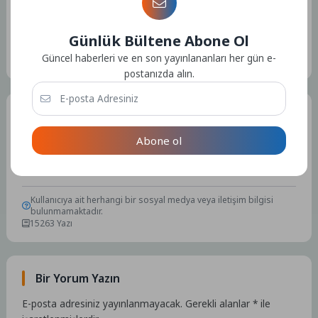
Günlük Bültene Abone Ol
Etiketler :
Bu yazıya ait etiket bulunamadı.
Güncel haberleri ve en son yayınlananları her gün e-
postanızda alın.
Tüm Yazılar
Abone ol
Admin
Kullanıcıya ait herhangi bir sosyal medya veya iletişim bilgisi
bulunmamaktadır.
15263 Yazı
Bir Yorum Yazın
E-posta adresiniz yayınlanmayacak.
Gerekli alanlar
*
ile