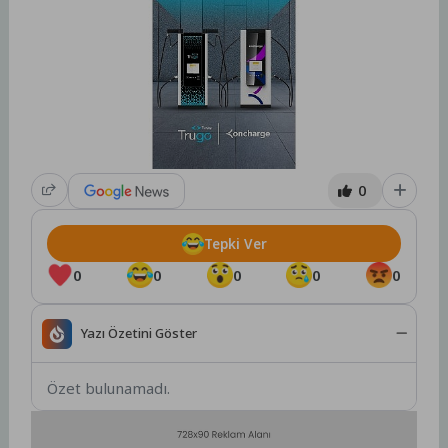
0
Tepki Ver
0
0
0
0
0
Yazı Özetini Göster
Özet bulunamadı.