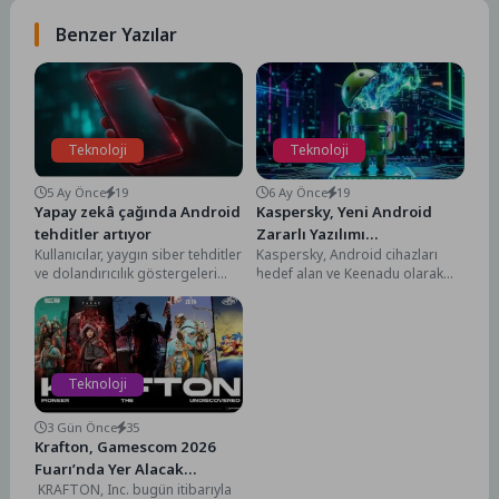
Benzer Yazılar
Teknoloji
Teknoloji
5 Ay Önce
19
6 Ay Önce
19
Yapay zekâ çağında Android
Kaspersky, Yeni Android
tehditler artıyor
Zararlı Yazılımı
Kullanıcılar, yaygın siber tehditler
Kaspersky, Android cihazları
Keenadu’nun Tedarik
ve dolandırıcılık göstergeleri
hedef alan ve Keenadu olarak
Zinciri Yoluyla
konusunda daha bilinçli hâle
adlandırdığı yeni bir zararlı
Yayılabildiğini Tespit Etti
geldikçe saldırganlar da tipik...
yazılım tespit etti....
Teknoloji
3 Gün Önce
35
Krafton, Gamescom 2026
Fuarı’nda Yer Alacak
KRAFTON, Inc. bugün itibarıyla
Oyunlarına Dair Yeni