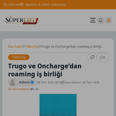
Skip
2:01 am
Ağustos 8, 2026, Cumartesi
to
content
Ana Sayfa
Teknoloji
Trugo ve Oncharge’dan roaming iş birliği
Teknoloji
0
Trugo ve Oncharge’dan
roaming iş birliği
Admin
08 Tem 2026 08:52
Güncelleme: 08 Tem 2026
43 Görüntüleme
3 dk.