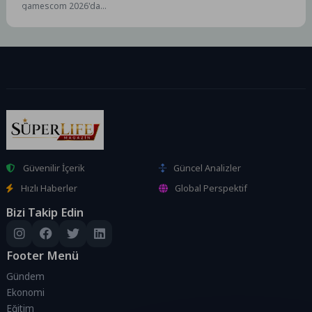
gamescom 2026'da
Ayrıntıları Paylaştı
sergileyeceği beş yeni oyun
hakkında detaylar paylaştı ve
fuar öncesinde...
Güvenilir İçerik
Güncel Analizler
Hızlı Haberler
Global Perspektif
Bizi Takip Edin
Footer Menü
Gündem
Ekonomi
Eğitim