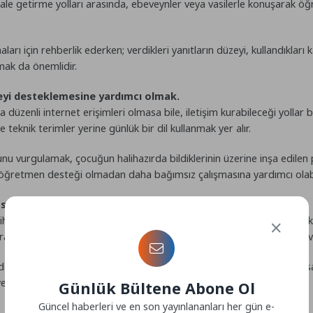
hale getirme yolları arasında, ebeveynler veya vasilerle konuşarak ö
rı için rehberlik ederken; verdikleri yanıtların düzeyi, kullandıkları
mak da önemlidir.
meyi desteklemesine yardımcı olmak.
düzenli internet erişimleri olmasa bile, iletişim kurabileceği yollar b
teknik terimler yerine günlük bir dil kullanmak yer alır.
unu vurgulamak, çocuğun halihazırda bildiklerinin üzerine inşa edilen 
i öğretmen desteği olmadan daha bağımsız çalışmasına yardımcı olabi
 sürdürmek.
ihlerini ve geri bildirimlerini sorarak sürece aktif biçimde dahil etme
n öğretimi gibi çeşitli ders formatları kullanmak, öğrenmeyi canlı ve i
aha az bunaltıcı hale getirir ve zorluklar ortaya çıktığında esneklik 
yet ve özgüven kazandırır.
Günlük Bültene Abone Ol
Güncel haberleri ve en son yayınlananları her gün e-