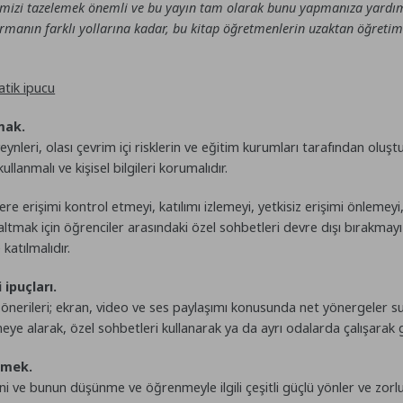
erimizi tazelemek önemli ve bu yayın tam olarak bunu yapmanıza yardım
anın farklı yollarına kadar, bu kitap öğretmenlerin uzaktan öğretim b
atik ipucu
mak.
nleri, olası çevrim içi risklerin ve eğitim kurumları tarafından oluşt
llanmalı ve kişisel bilgileri korumalıdır.
re erişimi kontrol etmeyi, katılımı izlemeyi, yetkisiz erişimi önlemeyi,
ltmak için öğrenciler arasındaki özel sohbetleri devre dışı bırakmayı
atılmalıdır.
 ipuçları.
li önerileri; ekran, video ve ses paylaşımı konusunda net yönergeler s
eye alarak, özel sohbetleri kullanarak ya da ayrı odalarda çalışarak gru
lemek.
esini ve bunun düşünme ve öğrenmeyle ilgili çeşitli güçlü yönler ve zorl