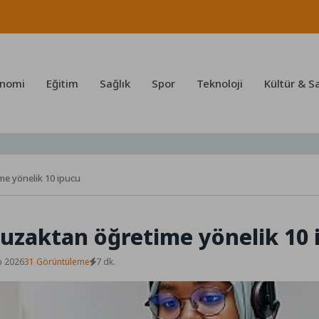
nomi
Eğitim
Sağlık
Spor
Teknoloji
Kültür & S
me yönelik 10 ipucu
 uzaktan öğretime yönelik 10 
b 2026
31 Görüntüleme
7 dk.