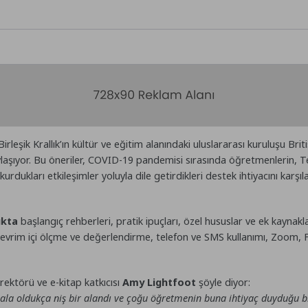
leşik Krallık’ın kültür ve eğitim alanındaki uluslararası kuruluşu Bri
laşıyor. Bu öneriler, COVID-19 pandemisi sırasında öğretmenlerin, Te
rdukları etkileşimler yoluyla dile getirdikleri destek ihtiyacını karş
ıkta
başlangıç rehberleri, pratik ipuçları, özel hususlar ve ek kaynakl
 çevrim içi ölçme ve değerlendirme, telefon ve SMS kullanımı, Zoom,
rektörü ve e-kitap katkıcısı
Amy Lightfoot
şöyle diyor:
ala oldukça niş bir alandı ve çoğu öğretmenin buna ihtiyaç duyduğu b