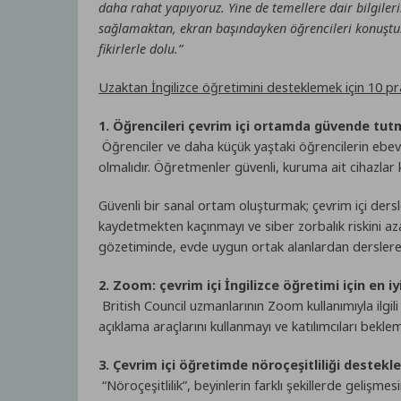
daha rahat yapıyoruz. Yine de temellere dair bilgil
sağlamaktan, ekran başındayken öğrencileri konuşturm
fikirlerle dolu.”
Uzaktan İngilizce öğretimini desteklemek için 10 pr
1. Öğrencileri çevrim içi ortamda güvende tut
Öğrenciler ve daha küçük yaştaki öğrencilerin ebevey
olmalıdır. Öğretmenler güvenli, kuruma ait cihazlar ku
Güvenli bir sanal ortam oluşturmak; çevrim içi dersle
kaydetmekten kaçınmayı ve siber zorbalık riskini aza
gözetiminde, evde uygun ortak alanlardan derslere k
2. Zoom: çevrim içi İngilizce öğretimi için en iyi
British Council uzmanlarının Zoom kullanımıyla ilgi
açıklama araçlarını kullanmayı ve katılımcıları beklem
3. Çevrim içi öğretimde nöroçeşitliliği destek
“Nöroçeşitlilik”, beyinlerin farklı şekillerde gelişm