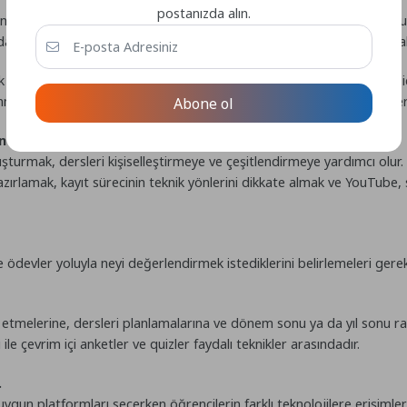
postanızda alın.
 ilgi çekici çevrim içi dersler sunmak için ders kitabı etkinliklerini 
da belirli etkinlikleri öğrencilere göstermek için fotoğraf çekme izni al
 için video ve ses kayıtları hazırlamak, konuyla ilgili videoları çevr
lanmak ve canlı derslerde ara odalar veya grup sohbetleriyle etkinlikler 
Abone ol
n ipuçları ve araçlar.
şturmak, dersleri kişiselleştirmeye ve çeşitlendirmeye yardımcı olur.
ırlamak, kayıt sürecinin teknik yönlerini dikkate almak ve YouTube, se
ödevler yoluyla neyi değerlendirmek istediklerini belirlemeleri gerekir
p etmelerine, dersleri planlamalarına ve dönem sonu ya da yıl sonu r
le çevrim içi anketler ve quizler faydalı teknikler arasındadır.
.
ygun platformları seçerken öğrencilerin farklı teknolojilere erişimleri