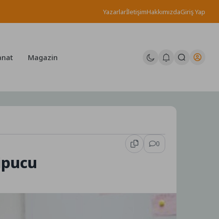
Yazarlar
İletişim
Hakkımızda
Giriş Yap
anat
Magazin
0
ipucu