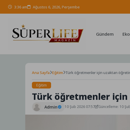
Skip
3:36 am
Ağustos 6, 2026, Perşembe
to
content
Gündem
Eko
Ana Sayfa
Eğitim
Türk öğretmenler için uzaktan öğreti
Eğitim
Türk öğretmenler için
Admin
10 Şub 2026 07:57
Güncelleme: 10 Şu