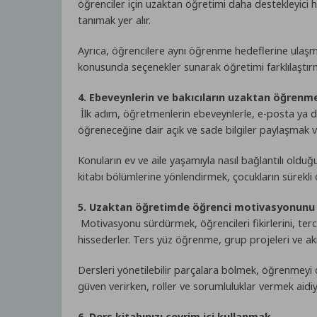
öğrenciler için uzaktan öğretimi daha destekleyici 
tanımak yer alır.
Ayrıca, öğrencilere aynı öğrenme hedeflerine ulaşmala
konusunda seçenekler sunarak öğretimi farklılaştır
4. Ebeveynlerin ve bakıcıların uzaktan öğren
İlk adım, öğretmenlerin ebeveynlerle, e-posta ya da 
öğreneceğine dair açık ve sade bilgiler paylaşmak ve 
Konuların ev ve aile yaşamıyla nasıl bağlantılı olduğ
kitabı bölümlerine yönlendirmek, çocukların sürekl
5. Uzaktan öğretimde öğrenci motivasyonunu
Motivasyonu sürdürmek, öğrencileri fikirlerini, terc
hissederler. Ters yüz öğrenme, grup projeleri ve akra
Dersleri yönetilebilir parçalara bölmek, öğrenmeyi d
güven verirken, roller ve sorumluluklar vermek aidi
6. Ders kitabınızı çevrim içi kullanmak.