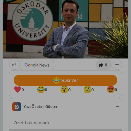
0
Tepki Ver
0
0
0
0
0
Yazı Özetini Göster
Özet bulunamadı.