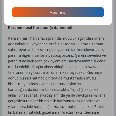
kaybetmeleri durumudur. Üçüncüsü sonradan para sahibi
olan kişiler parayla ne yapacaklarını da bilemeyebiliyorlar.”
Abone ol
şeklinde konuştu.
Paranın nasıl harcandığı da önemli
Paranın nasıl harcanacağının da mutluluk açısından önemli
göründüğünü kaydeden Prof. Dr. Doğan, “Parayla zaman
satın alıyor ve bazı sıkıcı işleri yapmaktan kurtuluyorsanız,
paranızı diğer insanlarla paylaşıyorsanız (yardımseverlik) ve
paranızı nesnelerden çok eylemlere harcıyorsanız sizi daha
mutlu edebilir. Bugün almış olduğunuz bir kazak ya da
telefonun on yıl sonra bir önemi kalmayacaktır. Geçmişe
dönüp bunları hatırladığınızda da muhtemelen mutlu
hissetmeyeceksiniz. Ancak paranızı eylemlere
harcadığınızda durum farklı olacaktır. Yaşadığınız güzel
anılar, bir seyahat, arkadaşlarınızla ya da sevdiğiniz kişilerle
gerçekleştirdiğiniz bir etkinlik hafızanıza kazınacaktır ve
yıllar sonra bile hatırladığınızda sizi mutlu edecektir. Zaten
bir bakıma mutluluk güzel anılar biriktirmektir. Geçmişe