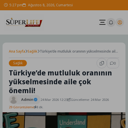
Skip
5:27 pm
Ağustos 8, 2026, Cumartesi
to
content
Ana Sayfa
Sağlık
Türkiye’de mutluluk oranının yükselmesinde aile
çok önemli!
Sağlık
0
Türkiye’de mutluluk oranının
yükselmesinde aile çok
önemli!
Admin
24 Mar 2026 12:23
Güncelleme: 24 Mar 2026
29 Görüntüleme
8 dk.