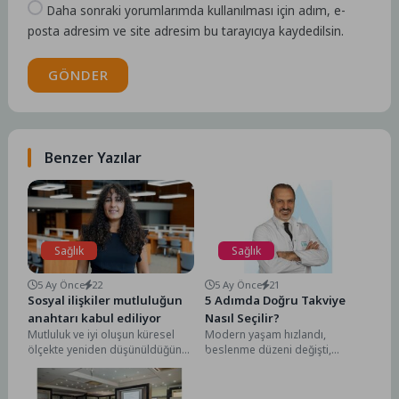
Daha sonraki yorumlarımda kullanılması için adım, e-
posta adresim ve site adresim bu tarayıcıya kaydedilsin.
GÖNDER
Benzer Yazılar
Sağlık
Sağlık
5 Ay Önce
22
5 Ay Önce
21
Sosyal ilişkiler mutluluğun
5 Adımda Doğru Takviye
anahtarı kabul ediliyor
Nasıl Seçilir?
Mutluluk ve iyi oluşun küresel
Modern yaşam hızlandı,
ölçekte yeniden düşünüldüğünü
beslenme düzeni değişti,
belirten İstanbul Atlas
güneşle temas azaldı, yeni trend
Üniversitesi İnsan ve Toplum...
takviyeler ise hayatın tam...