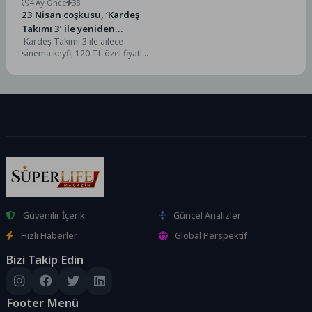
4 Ay Önce
38
23 Nisan coşkusu, ‘Kardeş
Takımı 3’ ile yeniden
Kardeş Takımı 3 ile ailece
sinemalarda
sinema keyfi, 120 TL özel fiyatla
geri dönüyor!2026 yılının en...
Güvenilir İçerik
Güncel Analizler
Hızlı Haberler
Global Perspektif
Bizi Takip Edin
Footer Menü