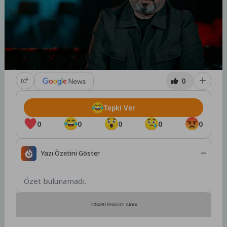
0
Tepki Ver
0
0
0
0
0
Yazı Özetini Göster
Özet bulunamadı.