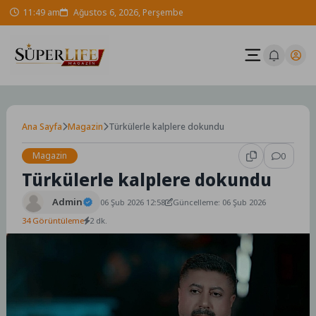
Skip
11:49 am
Ağustos 6, 2026, Perşembe
to
content
Ana Sayfa
Magazin
Türkülerle kalplere dokundu
Magazin
0
Türkülerle kalplere dokundu
Admin
06 Şub 2026 12:58
Güncelleme: 06 Şub 2026
34 Görüntüleme
2 dk.