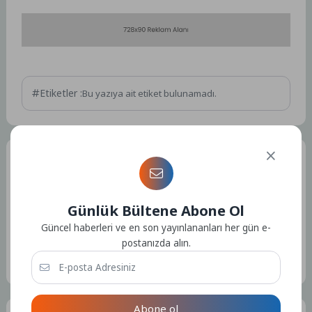
Etiketler :
Bu yazıya ait etiket bulunamadı.
Tüm Yazılar
Günlük Bültene Abone Ol
Admin
Güncel haberleri ve en son yayınlananları her gün e-
postanızda alın.
Kullanıcıya ait herhangi bir sosyal medya veya iletişim bilgisi
bulunmamaktadır.
15158 Yazı
Abone ol