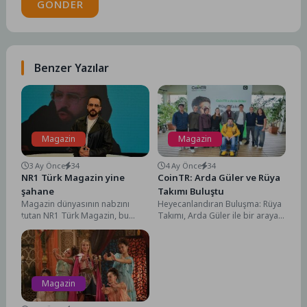
GÖNDER
Benzer Yazılar
Magazin
Magazin
3 Ay Önce
34
4 Ay Önce
34
NR1 Türk Magazin yine
CoinTR: Arda Güler ve Rüya
şahane
Takımı Buluştu
Magazin dünyasının nabzını
Heyecanlandıran Buluşma: Rüya
tutan NR1 Türk Magazin, bu
Takımı, Arda Güler ile bir araya
hafta da gündem yaratacak özel
geldi"Kriptonun Güvenli
dosyalarıyla ekranlara...
Noktası" vizyonuyla hareket
eden...
Magazin