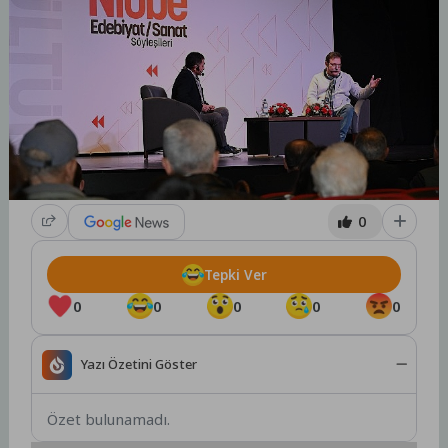
0
Tepki Ver
0
0
0
0
0
Yazı Özetini Göster
Özet bulunamadı.