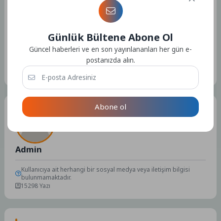
Günlük Bültene Abone Ol
Güncel haberleri ve en son yayınlananları her gün e-
postanızda alın.
Etiketler :
Bu yazıya ait etiket bulunamadı.
Abone ol
Tüm Yazılar
Admin
Kullanıcıya ait herhangi bir sosyal medya veya iletişim bilgisi
bulunmamaktadır.
15298 Yazı