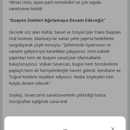
Yılmaz Usta, siyasi parti temsilcileri ve çok sayıda
sanatsever katıldı.
“Duayen İsimleri Ağırlamaya Devam Edeceğiz”
Gecede söz alan Kültür, Sanat ve Sosyal İşler Daire Başkanı
Ural Sevener, Manisa’yı bir sanat şehri yapma hedeflerini
vurgulayarak şöyle konuştu: “Şehrimizde tiyatronun ve
sanatın gelişimi için kararlılıkla çalışıyoruz. Hem kaliteli
yapımları hem de duayen sanatçıları Manisalılarla
buluşturuyoruz. Volkan Severcan, bugün hem tecrübelerini
paylaştı hem de hemşehrileriyle hasret giderdi. Kendisine ve
Tuğrul Keskin’e teşekkür ediyoruz. Niobe Söyleşileri tüm
hızıyla devam edecek.”
Söyleşi, Severcan’ın sanatseverlerle çektirdiği hatıra
fotoğrafları eşliğinde sona erdi.
Kaynak: (BYZHA) Beyaz Haber Ajansı