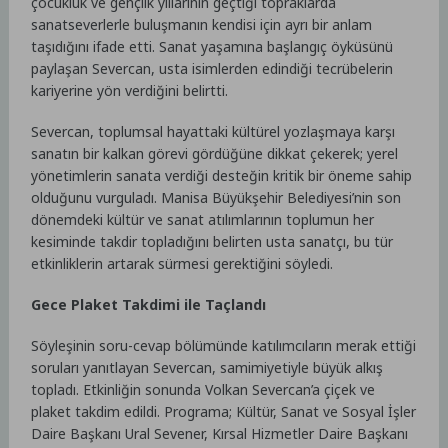
çocukluk ve gençlik yıllarının geçtiği topraklarda
sanatseverlerle buluşmanın kendisi için ayrı bir anlam
taşıdığını ifade etti. Sanat yaşamına başlangıç öyküsünü
paylaşan Severcan, usta isimlerden edindiği tecrübelerin
kariyerine yön verdiğini belirtti.
Severcan, toplumsal hayattaki kültürel yozlaşmaya karşı
sanatın bir kalkan görevi gördüğüne dikkat çekerek; yerel
yönetimlerin sanata verdiği desteğin kritik bir öneme sahip
olduğunu vurguladı. Manisa Büyükşehir Belediyesi’nin son
dönemdeki kültür ve sanat atılımlarının toplumun her
kesiminde takdir topladığını belirten usta sanatçı, bu tür
etkinliklerin artarak sürmesi gerektiğini söyledi.
Gece Plaket Takdimi ile Taçlandı
Söyleşinin soru-cevap bölümünde katılımcıların merak ettiği
soruları yanıtlayan Severcan, samimiyetiyle büyük alkış
topladı. Etkinliğin sonunda Volkan Severcan’a çiçek ve
plaket takdim edildi. Programa; Kültür, Sanat ve Sosyal İşler
Daire Başkanı Ural Sevener, Kırsal Hizmetler Daire Başkanı