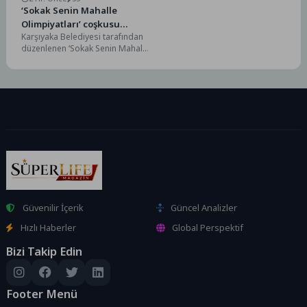
‘Sokak Senin Mahalle
Olimpiyatları’ coşkusu
Karşıyaka Belediyesi tarafından
sürüyor
düzenlenen ‘Sokak Senin Mahalle
Olimpiyatları’nın coşkusu bu kez
Cumhuriyet Mahallesi’ni sardı.
Etkinlikte buluşan çocuklar hem...
Güvenilir İçerik
Güncel Analizler
Hızlı Haberler
Global Perspektif
Bizi Takip Edin
Footer Menü