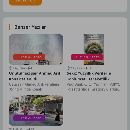
Benzer Yazılar
Kültür & Sanat
Kültür & Sanat
2 Ay Önce
40
2 Ay Önce
34
Unutulmaz şair Ahmed Arif
Sekiz Yüzyıllık Verilerle
Konak’ta anıldı
Toplumsal Hareketlilik
Usta şair Ahmed Arif, vefatının
VakıfBank Kültür Yayınları (VBKY),
Analizi: “Oğullar da
35’inci yılında Konak
iktisat tarihçisi Gregory Clark’ın
Yükselir”
Belediyesi’nin
kaleme aldığı “Oğullar da
düzenlediği “Leylim... Ahmed
Yükselir” adlı kitabı okurlarla
Arif” etkinliğinde şiirleriyle
buluşturuyor....
anıldı....
Kültür & Sanat
2 Hf. Önce
55