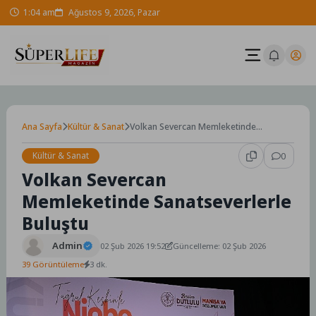
Skip
1:04 am
Ağustos 9, 2026, Pazar
to
content
Ana Sayfa
Kültür & Sanat
Volkan Severcan Memleketinde
Sanatseverlerle Buluştu
Kültür & Sanat
0
Volkan Severcan
Memleketinde Sanatseverlerle
Buluştu
Admin
02 Şub 2026 19:52
Güncelleme: 02 Şub 2026
39 Görüntüleme
3 dk.