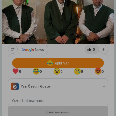
0
Tepki Ver
0
0
0
0
0
Yazı Özetini Göster
Özet bulunamadı.