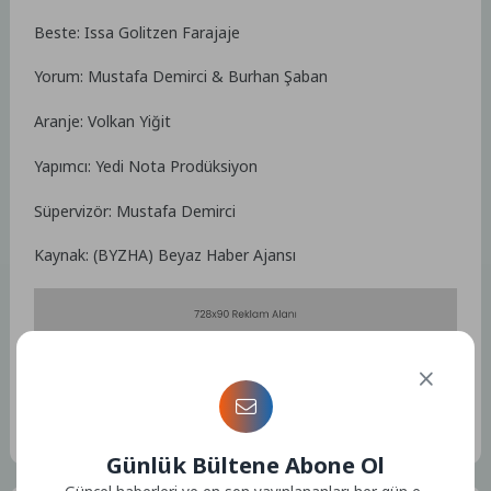
Beste: Issa Golitzen Farajaje
Yorum: Mustafa Demirci & Burhan Şaban
Aranje: Volkan Yiğit
Yapımcı: Yedi Nota Prodüksiyon
Süpervizör: Mustafa Demirci
Kaynak: (BYZHA) Beyaz Haber Ajansı
Etiketler :
Bu yazıya ait etiket bulunamadı.
Günlük Bültene Abone Ol