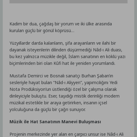
Kadim bir dua, çağdaş bir yorum ve iki ülke arasında
kurulan güçlü bir gönül köprüsü…
Yüzyıllardır darda kalanların, şifa arayanların ve ilahi bir
dayanak isteyenlerin dilinden düşürmediği Nâd-ı Ali duası,
bu kez yalnızca müzikle değil, İslam sanatının en köklü yazı
biçimlerinden biri olan Kûfi hat ile yeniden yorumlandı.
Mustafa Demirci ve Bosnalı sanatçı Burhan Şaban’ın
sesleriyle hayat bulan “Nâd-ı Aliyyen”, yapımcılığını Yedi
Nota Prodüksiyon’un üstlendiği özel bir çalışma olarak
dinleyiciyle buluştu. Eser, taşıdığı mistik derinliği modern
müzikal estetikle bir araya getirirken, insanın içsel
yolculuğuna da güçlü bir çağrı sunuyor.
Müzik ile Hat Sanatının Manevi Buluşması
Projenin merkezinde yer alan en çarpıcı unsur ise Nâd-ı Ali