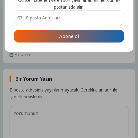
Güncel haberleri ve en son yayınlananları her gün e-
postanızda alın.
Tüm Yazılar
Admin
Abone ol
Kullanıcıya ait herhangi bir sosyal medya veya iletişim bilgisi
bulunmamaktadır.
15182 Yazı
Bir Yorum Yazın
E-posta adresiniz yayınlanmayacak.
Gerekli alanlar
*
ile
işaretlenmişlerdir