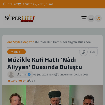
Skip
6:33 am
Ağustos 7, 2026, Cuma
to
content
Ana Sayfa
Magazin
Müzikle Kufi Hattı ‘Nâdı Aliyyen’ Duasında
Buluştu
Magazin
0
Müzikle Kufi Hattı ‘Nâdı
Aliyyen’ Duasında Buluştu
Admin
09 Şub 2026 16:49
Güncelleme: 09 Şub 2026
41 Görüntüleme
2 dk.