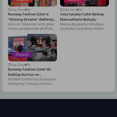
3 Ay Önce
40
3 Ay Önce
35
Runway Fashion İzmir’e
Usta Sanatçı Cahit Berkay
“Shining Dreams” defilesiyle
Manisalılarla Buluştu
İzmir ve Türkiye’nin önde gelen
Manisa Büyükşehir Belediyesi
JM Bride’s damga vurdu
moda markalarından JM Bride’s,
tarafından düzenlenen Niobe
merakla beklenen “Shining
Edebiyat/Sanat Söyleşileri, 486.
Dreams” koleksiyonunu
Uluslararası Manisa Mesir
Runway...
Macunu Festivali kapsamında...
Magazin
3 Ay Önce
39
Runway Fashion İzmir’de
Kubilay Kurt’un ev
İSONEM Yönetim Kurulu Başkanı
sahipliğinde ünlüler geçidi
Kubilay Kurt, Runway Fashion
İzmir ile gerçekleştirilen iş
birliğinden duyduğu
memnuniyeti...