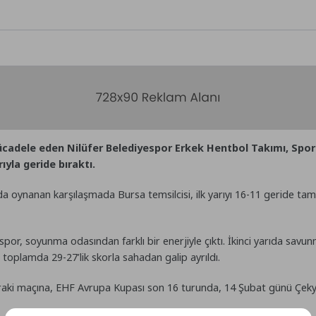
ücadele eden Nilüfer Belediyespor Erkek Hentbol Takımı, Spo
ıyla geride bıraktı.
a oynanan karşılaşmada Bursa temsilcisi, ilk yarıyı 16-11 geride ta
espor, soyunma odasından farklı bir enerjiyle çıktı. İkinci yarıda sav
 toplamda 29-27’lik skorla sahadan galip ayrıldı.
nraki maçına, EHF Avrupa Kupası son 16 turunda, 14 Şubat günü Çekya