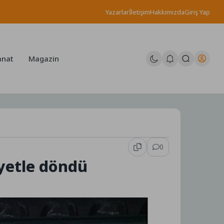
Yazarlar
İletişim
Hakkımızda
Giriş Yap
anat
Magazin
0
yetle döndü