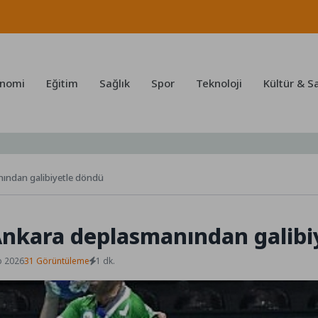
nomi
Eğitim
Sağlık
Spor
Teknoloji
Kültür & S
nından galibiyetle döndü
Ankara deplasmanından galibi
b 2026
31 Görüntüleme
1 dk.