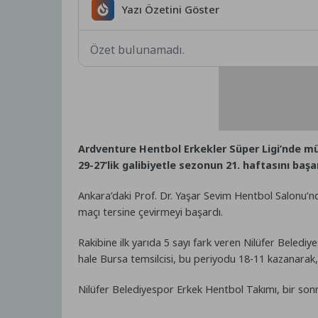
Yazı Özetini Göster
Özet bulunamadı.
Ardventure Hentbol Erkekler Süper Ligi’nde m
29-27’lik galibiyetle sezonun 21. haftasını başar
Ankara’daki Prof. Dr. Yaşar Sevim Hentbol Salonu’nd
maçı tersine çevirmeyi başardı.
Rakibine ilk yarıda 5 sayı fark veren Nilüfer Belediy
hale Bursa temsilcisi, bu periyodu 18-11 kazanarak,
Nilüfer Belediyespor Erkek Hentbol Takımı, bir so