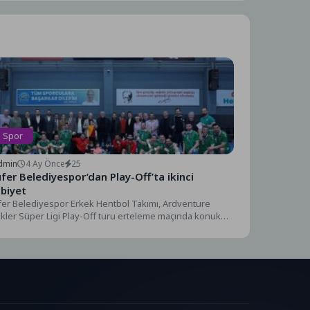
Spor
dmin
4 Ay Önce
25
üfer Belediyespor’dan Play-Off’ta ikinci
ibiyet
fer Belediyespor Erkek Hentbol Takımı, Ardventure
kler Süper Ligi Play-Off turu erteleme maçında konuk
...