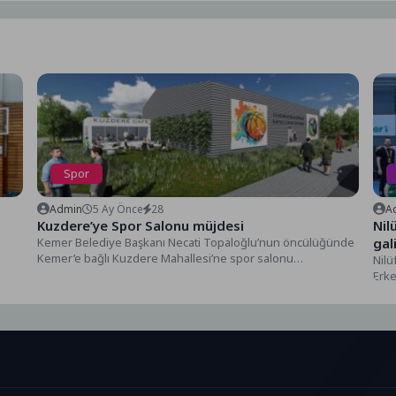
Spor
Admin
5 Ay Önce
28
A
Kuzdere’ye Spor Salonu müjdesi
Nil
i
Kemer Belediye Başkanı Necati Topaloğlu’nun öncülüğünde
gal
Kemer’e bağlı Kuzdere Mahallesi’ne spor salonu
Nilü
kazandırılması için çalışmalara...
Erke
ettiği