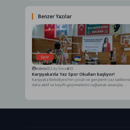
Benzer Yazılar
Spor
Admin
2 Ay Önce
25
Karşıyaka’da Yaz Spor Okulları başlıyor!
Karşıyaka Belediyesi’nin çocuk ve gençlerin yaz tatillerin
daha aktif ve keyifli geçirmelerini sağlamak amacıyla
düzenlediği...