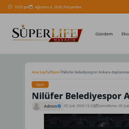
Skip
10:55 pm
Ağustos 6, 2026, Perşembe
to
content
Gündem
Eko
Ana Sayfa
Spor
Nilüfer Belediyespor Ankara deplasma
Spor
Nilüfer Belediyespor 
Admin
05 Şub 2026 13:22
Güncelleme: 05 Şu